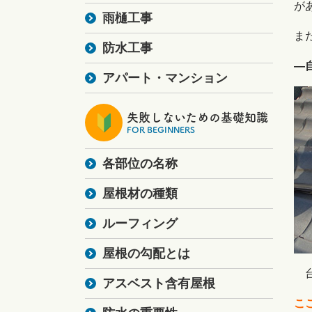
が
雨樋工事
ま
防水工事
―
アパート・マンション
失敗しないための基礎知識
FOR BEGINNERS
各部位の名称
屋根材の種類
ルーフィング
屋根の勾配とは
台
アスベスト含有屋根
こ