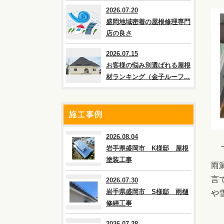
2026.07.20
盛岡地域密着の屋根修理専門
店の良さ
2026.07.15
お客様の悩み別選ばれる屋根
材ランキング（金子ルーフ...
施工事例
2026.08.04
上
岩手県盛岡市 K様邸 屋根
塗装工事
雨
言
2026.07.30
岩手県盛岡市 S様邸 雨樋
や
修繕工事
2026.07.28