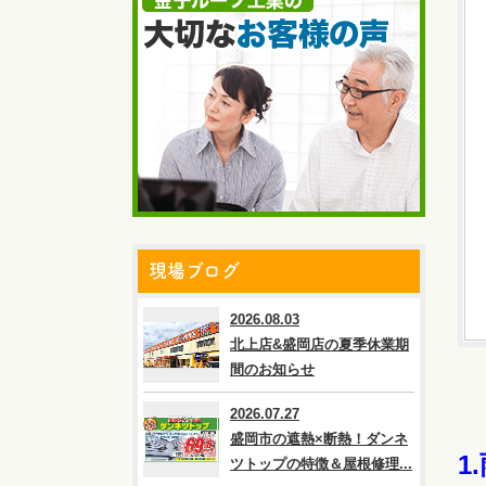
現場ブログ
2026.08.03
北上店&盛岡店の夏季休業期
間のお知らせ
2026.07.27
盛岡市の遮熱×断熱！ダンネ
1
ツトップの特徴＆屋根修理...