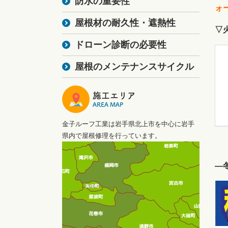
防水の重要性
ォ
屋根材の耐久性・遮熱性
▽
ドローン診断の必要性
屋根のメンテナンスサイクル
施工エリア
AREA MAP
金子ルーフ工業は岩手県北上市を中心に岩手
県内で屋根修理を行っています。
―