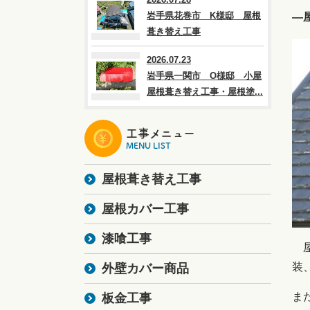
岩手県花巻市 K様邸 屋根
―
葺き替え工事
2026.07.23
岩手県一関市 O様邸 小屋
屋根葺き替え工事・屋根塗...
工事メニュー
MENU LIST
屋根葺き替え工事
屋根カバー工事
漆喰工事
屋
装
外壁カバー商品
ま
板金工事