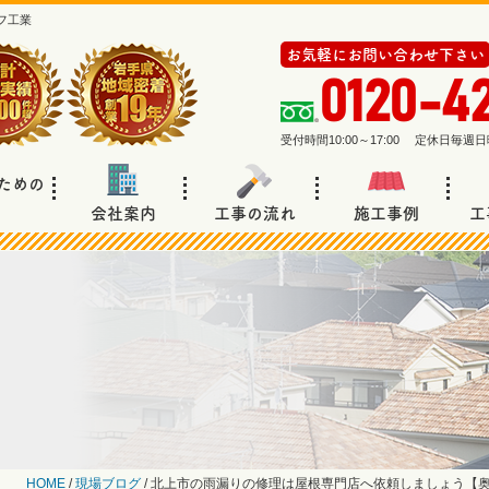
フ工業
お気軽にお問い合わせ下さい
0120-4
受付時間10:00～17:00 定休日毎
ための
会社案内
工事の流れ
施工事例
工
HOME
/
現場ブログ
/
北上市の雨漏りの修理は屋根専門店へ依頼しましょう【