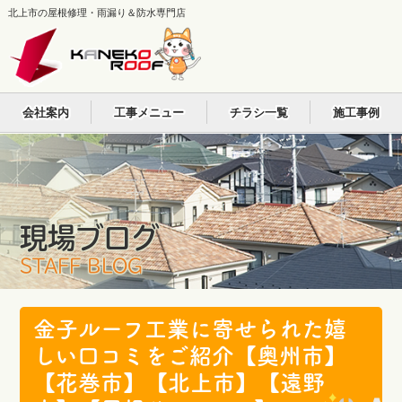
北上市の屋根修理・雨漏り＆防水専門店
会社案内
工事メニュー
チラシ一覧
施工事例
現場ブログ
STAFF BLOG
金子ルーフ工業に寄せられた嬉
しい口コミをご紹介【奥州市】
【花巻市】【北上市】【遠野