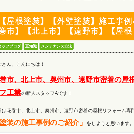
【屋根塗装】【外壁塗装】施工事例
巻市】【北上市】【遠野市】【屋根
タッフブログ
豆知識
メンテナンス方法
なさん、こんにちは！
巻市、北上市、奥州市、遠野市密着の屋
フ工
業
の新人スタッフAです！
日は花巻市、北上市、奥州市、遠野市密着の屋根リフォーム専
塗装の施工事例のご紹介」
を
しようと思います