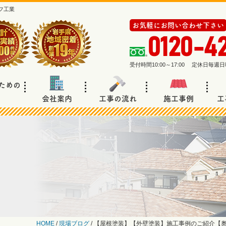
フ工業
お気軽にお問い合わせ下さい
0120-4
受付時間10:00～17:00 定休日毎
ための
会社案内
工事の流れ
施工事例
工
HOME
/
現場ブログ
/
【屋根塗装】【外壁塗装】施工事例のご紹介【