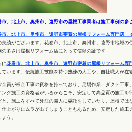
巻市、北上市、奥州市、遠野市の屋根工事業者は施工事例の多
巻市、北上市、奥州市、遠野市密着の屋根リフォーム専門店 
の実績がございます。
花巻市、北上市、奥州市、遠野市地域の
例の多さは屋根リフォーム店にとって信頼の証です。
らに
花巻市、北上市、奥州市、遠野市密着の屋根リフォーム専
しています。伝統施工技能を持つ熟練の大工や、自社職人が在
ぼ全員が板金工事の資格を持っており、足場作業、ダクト工事
ィング施工の資格者がいるからこそ、安定して
高品質の施工を
だと、施工をすべて外注の職人に委託をしていたり、屋根では
。仕上がりにムラが出てしまうこともあるため、安定した施工
しょう。