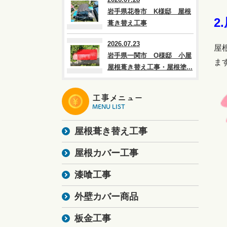
岩手県花巻市 K様邸 屋根
2
葺き替え工事
2026.07.23
屋
岩手県一関市 O様邸 小屋
ま
屋根葺き替え工事・屋根塗...
工事メニュー
MENU LIST
屋根葺き替え工事
屋根カバー工事
漆喰工事
外壁カバー商品
板金工事