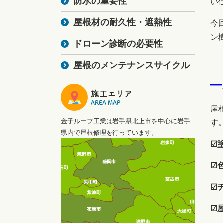
防水の重要性
い
屋根材の耐久性・遮熱性
今
ン
ドローン診断の必要性
屋根のメンテナンスサイクル
―
施工エリア
AREA MAP
屋
金子ルーフ工業は岩手県北上市を中心に岩手
す
県内で屋根修理を行っています。
☑
☑
☑
☑