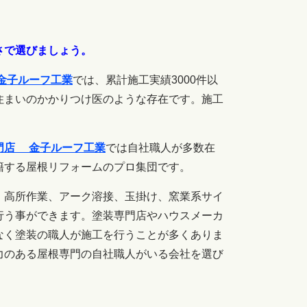
さで選びましょう。
金子ルーフ工業
では、
累計施工実績3000件以
住まいのかかりつけ医のような存在です。
施工
門店 金子ルーフ工業
では自社職人が多数在
籍する屋根リフォームのプロ集団です。
、高所作業、
アーク溶接、玉掛け、窯業系サイ
行う事ができます。
塗装専門店やハウスメーカ
なく塗装の職人が施工を行うことが多くありま
力のある屋根専門の自社職人がいる会社を選び