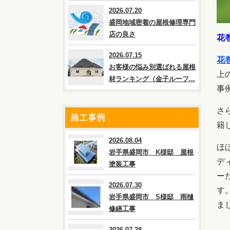
2026.07.20
盛岡地域密着の屋根修理専門
店の良さ
花
2026.07.15
花
お客様の悩み別選ばれる屋根
上
材ランキング（金子ルーフ...
事
さ
施工事例
籍
2026.08.04
ほ
岩手県盛岡市 K様邸 屋根
デ
塗装工事
ー
2026.07.30
す
岩手県盛岡市 S様邸 雨樋
ま
修繕工事
2026.07.28