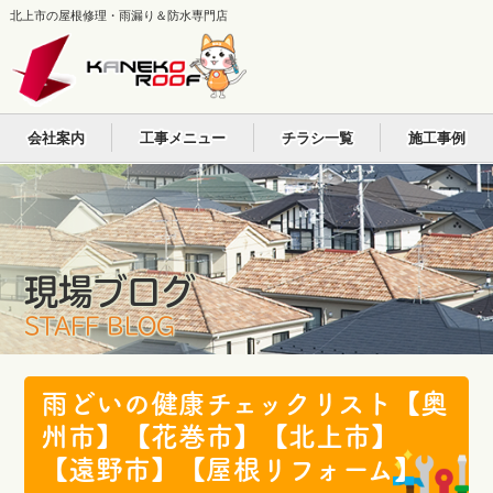
北上市の屋根修理・雨漏り＆防水専門店
会社案内
工事メニュー
チラシ一覧
施工事例
現場ブログ
STAFF BLOG
雨どいの健康チェックリスト【奥
州市】【花巻市】【北上市】
【遠野市】【屋根リフォーム】