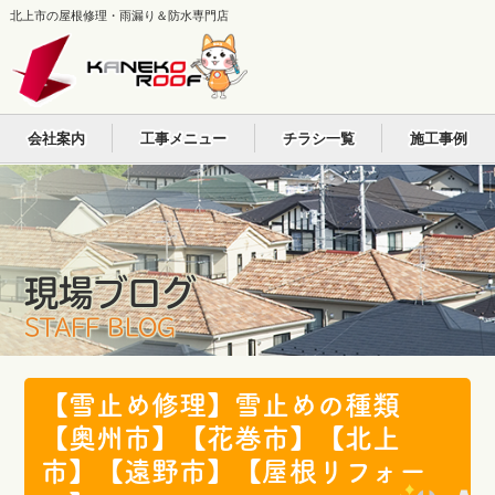
北上市の屋根修理・雨漏り＆防水専門店
会社案内
工事メニュー
チラシ一覧
施工事例
現場ブログ
STAFF BLOG
【雪止め修理】雪止めの種類
【奥州市】【花巻市】【北上
市】【遠野市】【屋根リフォー