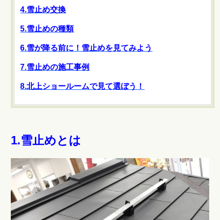
4.雪止め交換
5.雪止めの種類
6.雪が降る前に！雪止めを見てみよう
7.雪止めの施工事例
8.北上ショールームで見て選ぼう！
1.雪止めとは