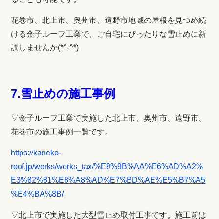
花巻市、北上市、奥州市、遠野市地域の屋根を見つめ続
ける金子ルーフ工業で、ご自宅にぴったりな雪止めに新
調しませんか(*^-^*)
7.雪止めの施工事例
▽金子ルーフ工業で実施した北上市、奥州市、遠野市、
花巻市の施工事例一覧です。
https://kaneko-
roof.jp/works/works_tax/%E9%9B%AA%E6%AD%A2%
E3%82%81%E8%A8%AD%E7%BD%AE%E5%B7%A5
%E4%BA%8B/
▽北上市で実施した大型雪止め取付工事です。施工前は