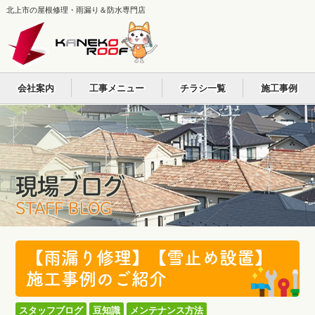
北上市の屋根修理・雨漏り＆防水専門店
会社案内
工事メニュー
チラシ一覧
施工事例
現場ブログ
STAFF BLOG
【雨漏り修理】【雪止め設置】
施工事例のご紹介
スタッフブログ
豆知識
メンテナンス方法