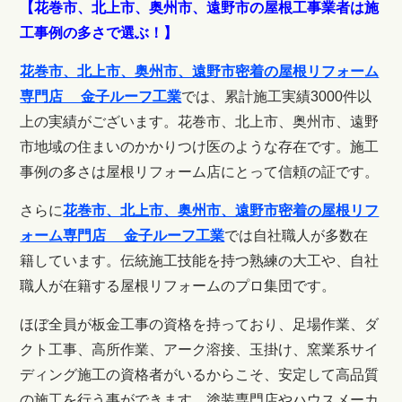
【花巻市、北上市、奥州市、遠野市の屋根工事業者は施
工事例の多さで選ぶ！】
花巻市、北上市、奥州市、遠野市密着の屋根リフォーム
専門店 金子ルーフ工業
では、
累計施工実績3000件以
上の実績がございます。
花巻市、北上市、奥州市、遠野
市地域の住まいのかかりつけ医のような存在です。
施工
事例の多さは屋根リフォーム店にとって信頼の証です。
さらに
花巻市、北上市、奥州市、遠野市密着の屋根リフ
ォーム専門店 金子ルーフ工業
では自社職人が多数在
籍しています。伝統施工技能を持つ熟練の大工や、自社
職人が在籍する屋根リフォームのプロ集団です。
ほぼ全員が板金工事の資格を持っており、足場作業、ダ
クト工事、高所作業、
アーク溶接、玉掛け、窯業系サイ
ディング施工の資格者がいるからこそ、安定して
高品質
の施工を行う事ができます。
塗装専門店やハウスメーカ