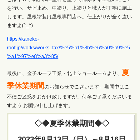
を行い、サビ止め、中塗り、上塗りと職人が丁寧に施工
します。屋根塗装は屋根専門店へ。仕上がりが全く違い
ますよ(^_^)
https://kaneko-
roof.jp/works/works_tax/%e5%b1%8b%e6%a0%b9%e5
%a1%97%e8%a3%85/
夏
最後に、金子ルーフ工業・北上ショールームより、
季休業期間
のお知らせでございます。期間中はご
不便ご迷惑をおかけ致しますが、何卒ご了承くださいま
すよう お願い申し上げます。
◇◆夏季休業期間◆◇
2023年8月13日（日）～8月16日