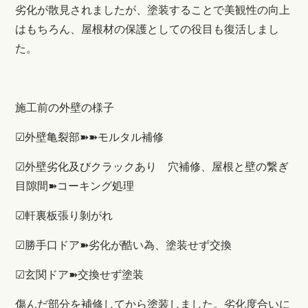
劣化が散見されましたが、塗装することで美観性の向上
はもちろん、屋根材の保護としての役目も復活しまし
た。
施工前の外壁の様子
☑外壁亀裂部➽➽モルタル補修
☑外壁劣化及びクラックあり 穴補修、屋根と壁の繋ぎ
目隙間➽コーキング処理
☑軒裏板張り剝がれ
☑勝手口ドア➽劣化が酷い為、塗装せず交換
☑玄関ドア➽交換せず塗装
傷んだ部分を補修してから塗装しました。劣化度合いに