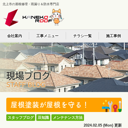
北上市の屋根修理・雨漏り＆防水専門店
会社案内
工事メニュー
チラシ一覧
施工事例
現場ブログ
STAFF BLOG
屋根塗装が屋根を守る！
スタッフブログ
豆知識
メンテナンス方法
2024.02.05 (Mon) 更新