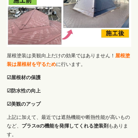
屋根塗装は美観向上だけの効果ではありません！
屋根塗
装は屋根材を守るため
に行います。
☑屋根材の保護
☑防水性の向上
☑美観のアップ
上記に加えて、最近では
遮熱機能や断熱性能が高いもの
など、
プラスαの機能を発揮してくれる塗装剤
もありま
す。