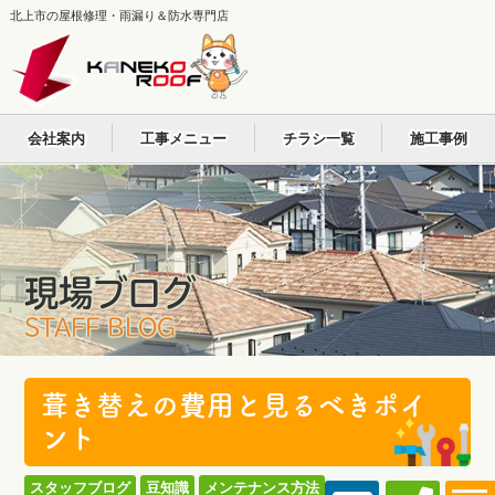
北上市の屋根修理・雨漏り＆防水専門店
会社案内
工事メニュー
チラシ一覧
施工事例
現場ブログ
STAFF BLOG
葺き替えの費用と見るべきポイ
ント
スタッフブログ
豆知識
メンテナンス方法