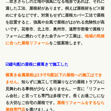
…吹きさらしの土地や強風になる地形であれば、それに
適した工法、屋根材があります。例えば屋根材をビス留
めにするなどです。対策もせずに屋根カバー工法で屋根
を設置すると、強風や台風で屋根がはがれる危険性が高
いです。花巻市、北上市、奥州市、遠野市密着で屋根リ
フォームに携わってきた金子ルーフ工業は、
地域の気候
に合った屋根リフォーム
をご提案致します。
☑緩勾配の屋根に横葺きで施工した
横葺き金属屋根は2.5寸勾配以下の屋根への施工はでき
ません。
知らずに施工して雨漏りなどの屋根トラブルに
見舞われる事例が少なくありません。一言に「リフォー
ム会社」と言っても専門は多様です。長くお過ごしにな
る大切なご自宅の屋根です。
屋根リフォームをするなら
屋根専門店
を選びましょう。