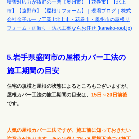
積雪対応力が抜群の一閃【奥州市】【花巻市】【北上
市】【遠野市】【屋根リフォーム】｜現場ブログ｜株式
会社金子ルーフ工業 | 北上市・花巻市・奥州市の屋根リ
フォーム・雨漏り・防水工事ならお任せ (kaneko-roof.jp)
5.
岩手県
盛岡市の
屋根カバー工法の
施工期間の目安
住宅の規模と屋根の状態によるところもございますが、
屋根カバー工法の施工期間の目安は、
15日～20日前後
です。
人気の屋根カバー工法ですが、施工前に知っておきたい
注意点があります。それは傷んでいる屋根下地には施工