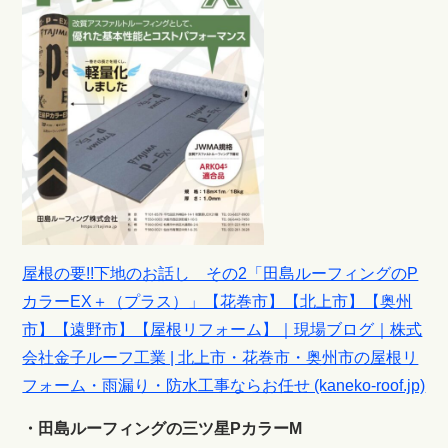
屋根の要!!下地のお話し その2「田島ルーフィングのP
カラーEX＋（プラス）」【花巻市】【北上市】【奥州
市】【遠野市】【屋根リフォーム】｜現場ブログ｜株式
会社金子ルーフ工業 | 北上市・花巻市・奥州市の屋根リ
フォーム・雨漏り・防水工事ならお任せ (kaneko-roof.jp)
・田島ルーフィングの三ツ星PカラーM