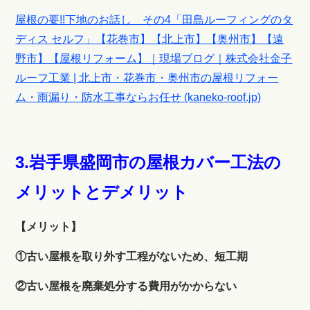
屋根の要!!下地のお話し その4「田島ルーフィングのタ
ディス セルフ」【花巻市】【北上市】【奥州市】【遠
野市】【屋根リフォーム】｜現場ブログ｜株式会社金子
ルーフ工業 | 北上市・花巻市・奥州市の屋根リフォー
ム・雨漏り・防水工事ならお任せ (kaneko-roof.jp)
3.岩手県盛岡市の屋根カバー工法の
メリットとデメリット
【メリット】
①古い屋根を取り外す工程がないため、短工期
②古い屋根を廃棄処分する費用がかからない