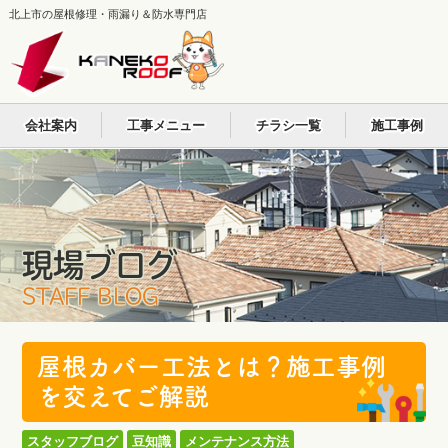
北上市の屋根修理・雨漏り＆防水専門店
会社案内
工事メニュー
チラシ一覧
施工事例
現場ブログ
STAFF BLOG
屋根カバー工法とは？施工事例
を交えてご解説
スタッフブログ
豆知識
メンテナンス方法