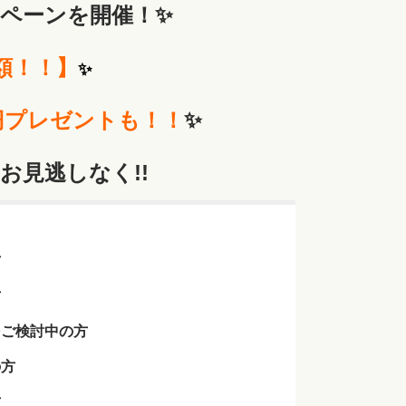
ンペーンを開催！✨
額！！】
✨
万円プレゼントも！！
✨
お見逃しなく!!
方
方
をご検討中の方
の方
方