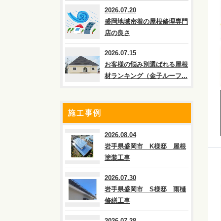
2026.07.20
盛岡地域密着の屋根修理専門
店の良さ
2026.07.15
お客様の悩み別選ばれる屋根
材ランキング（金子ルーフ...
施工事例
2026.08.04
岩手県盛岡市 K様邸 屋根
塗装工事
2026.07.30
岩手県盛岡市 S様邸 雨樋
修繕工事
2026.07.28