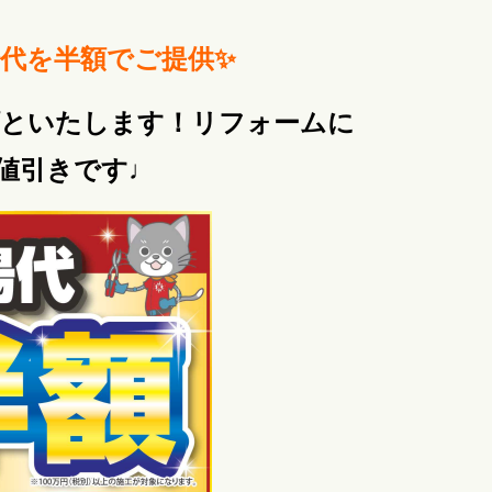
場代を半額で
ご提供✨
額といたします！リフォームに
値引きです♩