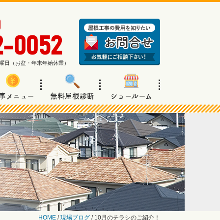
2-0052
週日曜日（お盆・年末年始休業）
事メニュー
無料屋根診断
ショールーム
HOME
/
現場ブログ
/
10月のチラシのご紹介！