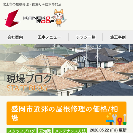
北上市の屋根修理・雨漏り＆防水専門店
会社案内
工事メニュー
チラシ一覧
施工事例
現場ブログ
STAFF BLOG
盛岡市近郊の屋根修理の価格/相
場
2026.05.22 (Fri) 更新
スタッフブログ
豆知識
メンテナンス方法