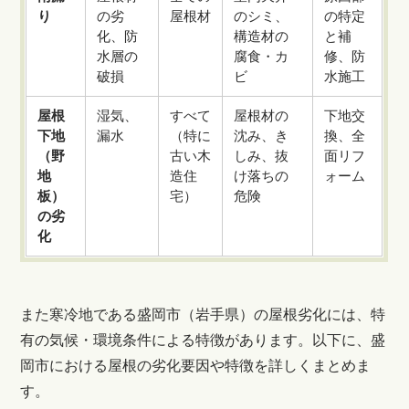
り
の劣
屋根材
のシミ、
の特定
化、防
構造材の
と補
水層の
腐食・カ
修、防
破損
ビ
水施工
屋根
湿気、
すべて
屋根材の
下地交
下地
漏水
（特に
沈み、き
換、全
（野
古い木
しみ、抜
面リフ
地
造住
け落ちの
ォーム
板）
宅）
危険
の劣
化
また寒冷地である盛岡市（岩手県）の屋根劣化には、特
有の気候・環境条件による特徴があります。以下に、盛
岡市における屋根の劣化要因や特徴を詳しくまとめま
す。