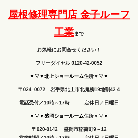
屋根修理専門店
金子ルーフ
工業
まで
お気軽にお問合せください！
フリーダイヤル 0120-42-0052
▼▽▼北上ショールーム
住所▼▽
▼
〒024–0072 岩手県北上市北鬼柳19地割42-4
電話受付／10時～17時 定休日／日曜日
▼▽▼盛岡ショールーム
住所▼▽
▼
〒020-0142 盛岡市稲荷町9－12
営業時間
／10時～17時
定休日
／
日曜日