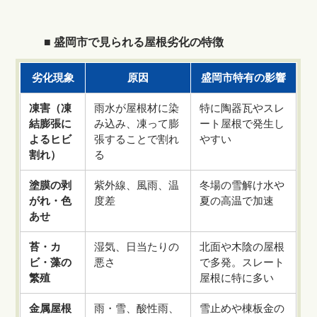
■ 盛岡市で見られる屋根劣化の特徴
劣化現象
原因
盛岡市特有の影響
凍害（凍
雨水が屋根材に染
特に陶器瓦やスレ
結膨張に
み込み、凍って膨
ート屋根で発生し
よるヒビ
張することで割れ
やすい
割れ）
る
塗膜の剥
紫外線、風雨、温
冬場の雪解け水や
がれ・色
度差
夏の高温で加速
あせ
苔・カ
湿気、日当たりの
北面や木陰の屋根
ビ・藻の
悪さ
で多発。スレート
繁殖
屋根に特に多い
金属屋根
雨・雪、酸性雨、
雪止めや棟板金の