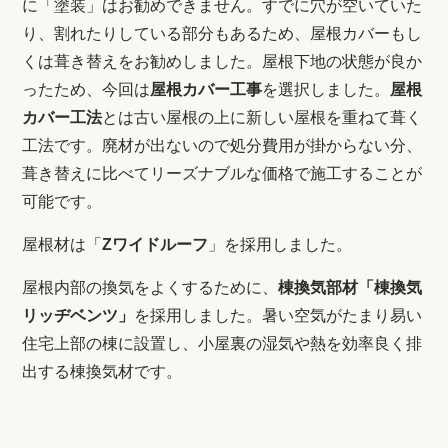
に「塗装」はお勧めできません。すでに穴が空いていた
り、割れたりしている部分もあるため、屋根カバーもし
くは葺き替えをお勧めしました。屋根下地の状態が良か
ったため、今回は
屋根カバー工事
を選択しました。
屋根
カバー工法
とは古い屋根の上に新しい屋根を重ねて葺く
工法です。廃材が出ないので処分費用が掛からない分、
葺き替えに比べてリーズナブルな価格で施工することが
可能です。
屋根材は「
Zワイドルーフ
」を採用しました。
屋根内部の換気をよくするために、
棟換気部材「棟換気
リッヂベンツ」
を採用しました。
暑い空気がたまり易い
住宅上部の棟に設置し、小屋裏の湿気や熱を効率良く排
出する棟換気材です。