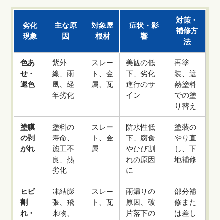
対策・
劣化
主な原
対象屋
症状・影
補修方
現象
因
根材
響
法
色あ
紫外
スレー
美観の低
再塗
せ・
線、雨
ト、金
下、劣化
装、遮
退色
風、経
属、瓦
進行のサ
熱塗料
年劣化
イン
での塗
り替え
塗膜
塗料の
スレー
防水性低
塗装の
の剥
寿命、
ト、金
下、腐食
やり直
がれ
施工不
属
やひび割
し、下
良、熱
れの原因
地補修
劣化
に
ヒビ
凍結膨
スレー
雨漏りの
部分補
割
張、飛
ト、瓦
原因、破
修また
れ・
来物、
片落下の
は差し