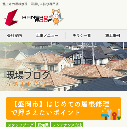
北上市の屋根修理・雨漏り＆防水専門店
会社案内
工事メニュー
チラシ一覧
施工事例
現場ブログ
STAFF BLOG
【盛岡市】はじめての屋根修理
で押さえたいポイント
スタッフブログ
豆知識
メンテナンス方法