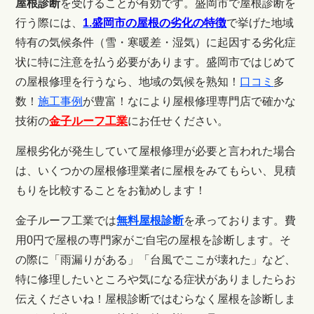
屋根診断
を受けることが有効です。盛岡市で屋根診断を
行う際には、
1.盛岡市の屋根の劣化の特徴
で挙げた地域
特有の気候条件（雪・寒暖差・湿気）に起因する劣化症
状に特に注意を払う必要があります。
盛岡市ではじめて
の屋根修理を行うなら、地域の気候を熟知！
口コミ
多
数！
施工事例
が豊富！なにより屋根修理専門店で確かな
技術の
金子ルーフ工業
にお任せください。
屋根劣化が発生していて屋根修理が必要と言われた場合
は、いくつかの屋根修理業者に屋根をみてもらい、見積
もりを比較することをお勧めします！
金子ルーフ工業では
無料屋根診断
を承っております。費
用0円で屋根の専門家がご自宅の屋根を診断します。
そ
の際に「雨漏りがある」「台風でここが壊れた」など、
特に修理したいところや気になる症状がありましたらお
伝えくださいね！屋根診断ではむらなく屋根を診断しま