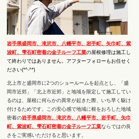
岩手県盛岡市、滝沢市、八幡平市、岩手町、矢巾町、紫
波町、雫石町密着の金子ルーフ工業
の屋根修理は施工し
て終わりではありません。アフターフォローもお任せく
ださい(*^-^*)
北上市と盛岡市に2つのショールームを起点とし、「盛
岡市近郊」「北上市近郊」と地域を限定して施工してい
るのは、屋根に何らかの異常が起きた際、いち早く駆け
付けるためです。この安心感で地域に根をおろした地域
密着の
岩手県盛岡市、滝沢市、八幡平市、岩手町、矢巾
町、紫波町、雫石町密着の
金子ルーフ工業
ならではの良
さをご実感いただけると思います。