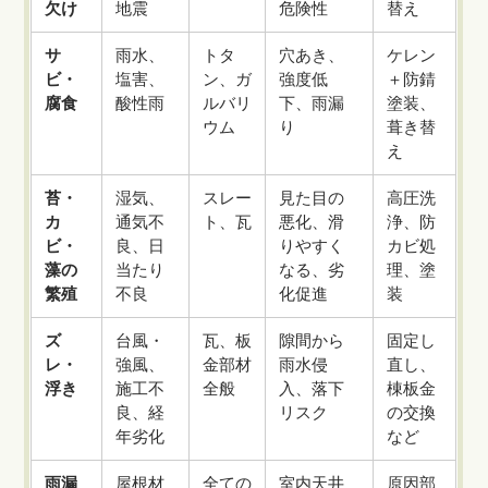
欠け
地震
危険性
替え
サ
雨水、
トタ
穴あき、
ケレン
ビ・
塩害、
ン、ガ
強度低
＋防錆
腐食
酸性雨
ルバリ
下、雨漏
塗装、
ウム
り
葺き替
え
苔・
湿気、
スレー
見た目の
高圧洗
カ
通気不
ト、瓦
悪化、滑
浄、防
ビ・
良、日
りやすく
カビ処
藻の
当たり
なる、劣
理、塗
繁殖
不良
化促進
装
ズ
台風・
瓦、板
隙間から
固定し
レ・
強風、
金部材
雨水侵
直し、
浮き
施工不
全般
入、落下
棟板金
良、経
リスク
の交換
年劣化
など
雨漏
屋根材
全ての
室内天井
原因部