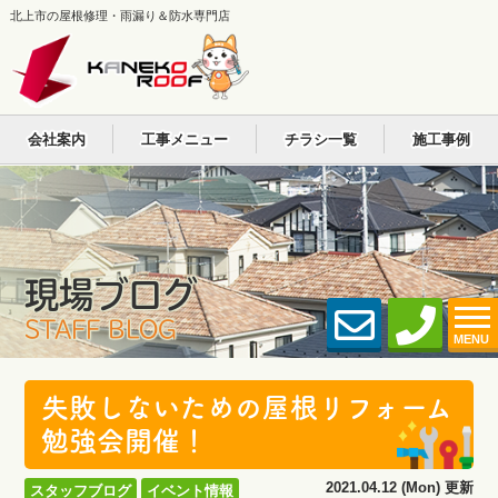
北上市の屋根修理・雨漏り＆防水専門店
会社案内
工事メニュー
チラシ一覧
施工事例
現場ブログ
STAFF BLOG
MENU
失敗しないための屋根リフォーム
勉強会開催！
2021.04.12 (Mon) 更新
スタッフブログ
イベント情報