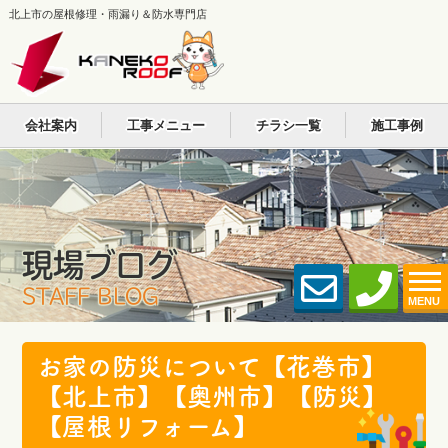
北上市の屋根修理・雨漏り＆防水専門店
会社案内
工事メニュー
チラシ一覧
施工事例
現場ブログ
STAFF BLOG
MENU
お家の防災について【花巻市】
【北上市】【奥州市】【防災】
【屋根リフォーム】