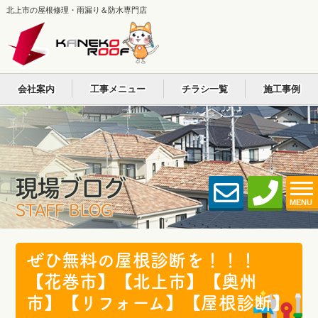
北上市の屋根修理・雨漏り＆防水専門店
会社案内
工事メニュー
チラシ一覧
施工事例
現場ブログ
MENU
STAFF BLOG
ぜひ無料の屋根診断を！！！
【花巻市】【北上市】【奥州
市】【リフォーム】【屋根診断】