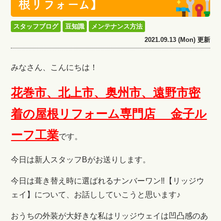
根リフォーム】
スタッフブログ
豆知識
メンテナンス方法
2021.09.13 (Mon) 更新
みなさん、こんにちは！
花巻市、北上市、奥州市、遠野市密
着の屋根リフォーム専門店 金子ル
ーフ工業
です。
今日は新人スタッフBがお送りします。
今日は葺き替え時に選ばれるナンバーワン‼【リッジウ
ェイ】について、お話ししていこうと思います♪
おうちの外装が大好きな私は
リッジウェイは凹凸感のあ