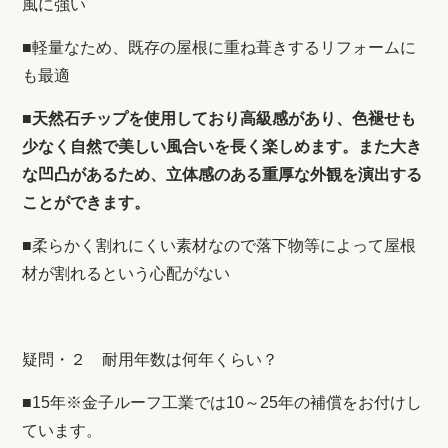
風に強い
■軽量なため、既存の屋根に重ね葺きするリフォームに
も最適
■
天然石チップを使用しており高級感があり、色褪せも
少なく自然で美しい風合いを長く楽しめます。また大き
な凹凸があるため、立体感のある重厚な外観を演出する
ことができます。
■柔らかく割れにくい素材なので落下物等によって屋根
材が割れるという心配がない
疑問・２ 耐用年数は何年くらい？
■15年
※金子ルーフ工業では10～25年の補償をお付けし
ています。