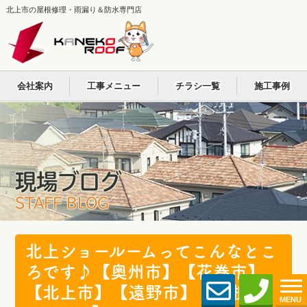
北上市の屋根修理・雨漏り＆防水専門店
会社案内
工事メニュー
チラシ一覧
施工事例
現場ブログ
STAFF BLOG
北上ショールームってこんなとこ
ろです♪【奥州市】【花巻市】
【北上市】【遠野市】【屋根リ
MENU