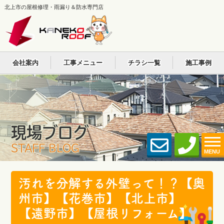
北上市の屋根修理・雨漏り＆防水専門店
会社案内
工事メニュー
チラシ一覧
施工事例
現場ブログ
STAFF BLOG
MENU
汚れを分解する外壁って！？【奥
州市】【花巻市】【北上市】
【遠野市】【屋根リフォーム】