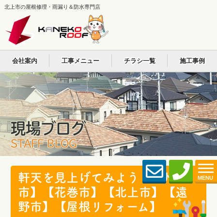
北上市の屋根修理・雨漏り＆防水専門店
会社案内
工事メニュー
チラシ一覧
施工事例
現場ブログ
STAFF BLOG
軒天を見上げてみよう【奥州
MENU
市】【花巻市】【北上市】【遠
野市】【屋根リフォーム】