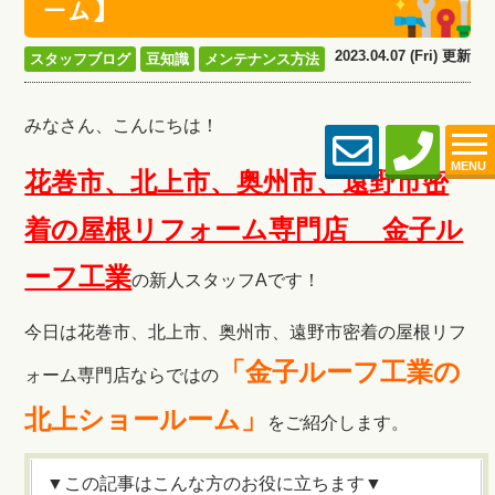
ーム】
2023.04.07 (Fri) 更新
スタッフブログ
豆知識
メンテナンス方法
みなさん、こんにちは！
MENU
花巻市、北上市、奥州市、遠野市密
着の屋根リフォーム専門店 金子ル
ーフ工
業
の新人スタッフAです！
今日は花巻市、北上市、奥州市、遠野市密着の屋根リフ
「金子ルーフ工業の
ォーム専門店ならではの
北上ショールーム」
をご紹介します。
▼この記事はこんな方のお役に立ちます▼