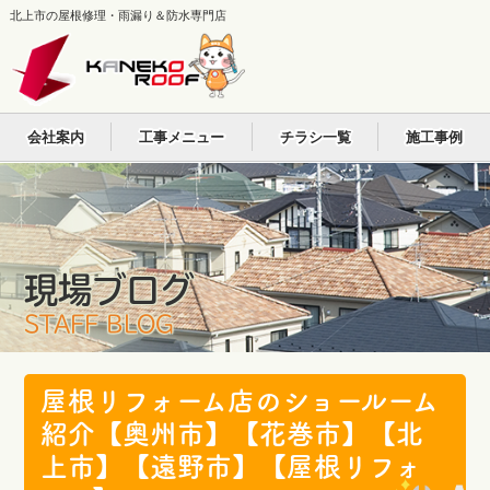
北上市の屋根修理・雨漏り＆防水専門店
会社案内
工事メニュー
チラシ一覧
施工事例
現場ブログ
STAFF BLOG
屋根リフォーム店のショールーム
紹介【奥州市】【花巻市】【北
上市】【遠野市】【屋根リフォ