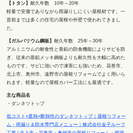
【トタン】
耐久年数 10年～20年
軽量で安価でありながら雨漏りしにくい屋根材です。一
昔前までは多くの住宅の屋根や外壁で使われてきまし
た。
【ガルバリウム鋼板】
耐久年数 25年～30年
アルミニウムの耐食性と亜鉛の防食機能によりサビを防
ぎ、従来の亜鉛メッキ鋼板よりも耐久性を大幅に高めた
ものです。サビに強いので凍害にも強いため、花巻市、
北上市、奥州市、遠野市の屋根リフォームでよく用いら
れます。軽量なので屋根カバー工法にも最適です。
主な商品名
・ダンネツトップ
低コスト×遮熱×断熱性のダンネツトップ｜屋根リフォー
ム・雨漏り＆防水専門店メニュー｜株式会社金子ルーフ
工業 | 北上市・花巻市・奥州市の屋根リフォーム・雨漏