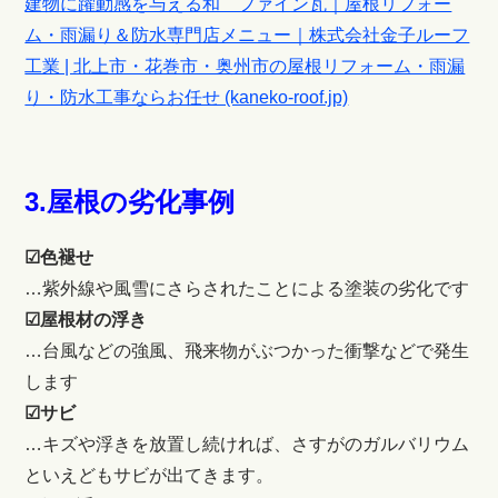
建物に躍動感を与える和 ファイン瓦｜屋根リフォー
ム・雨漏り＆防水専門店メニュー｜株式会社金子ルーフ
工業 | 北上市・花巻市・奥州市の屋根リフォーム・雨漏
り・防水工事ならお任せ (kaneko-roof.jp)
3.屋根の劣化事例
☑色褪せ
…紫外線や風雪にさらされたことによる塗装の劣化です
☑屋根材の浮き
…台風などの強風、飛来物がぶつかった衝撃などで発生
します
☑サビ
…キズや浮きを放置し続ければ、さすがのガルバリウム
といえどもサビが出てきます。