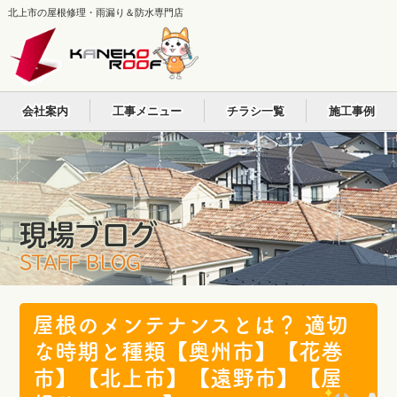
北上市の屋根修理・雨漏り＆防水専門店
会社案内
工事メニュー
チラシ一覧
施工事例
現場ブログ
STAFF BLOG
屋根のメンテナンスとは？ 適切
な時期と種類【奥州市】【花巻
市】【北上市】【遠野市】【屋