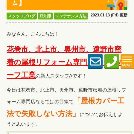
ム】
2023.01.13 (Fri) 更新
スタッフブログ
豆知識
メンテナンス方法
みなさん、こんにちは！
花巻市、北上市、奥州市、遠野市密
着の屋根リフォーム専門店 金子ル
MENU
ーフ工
業
の新人スタッフAです！
今日は花巻市、北上市、奥州市、遠野市密着の屋根リフ
「屋根カバー工
ォーム専門店ならではの目線で
法で失敗しない方法」
についてお伝えしよ
うと思います。