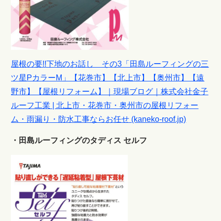
屋根の要!!下地のお話し その3「田島ルーフィングの三
ツ星PカラーM」【花巻市】【北上市】【奥州市】【遠
野市】【屋根リフォーム】｜現場ブログ｜株式会社金子
ルーフ工業 | 北上市・花巻市・奥州市の屋根リフォー
ム・雨漏り・防水工事ならお任せ (kaneko-roof.jp)
・田島ルーフィングのタディス セルフ