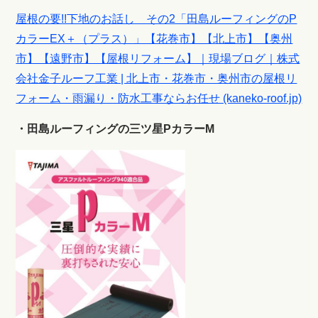
屋根の要!!下地のお話し その2「田島ルーフィングのP
カラーEX＋（プラス）」【花巻市】【北上市】【奥州
市】【遠野市】【屋根リフォーム】｜現場ブログ｜株式
会社金子ルーフ工業 | 北上市・花巻市・奥州市の屋根リ
フォーム・雨漏り・防水工事ならお任せ (kaneko-roof.jp)
・田島ルーフィングの三ツ星PカラーM