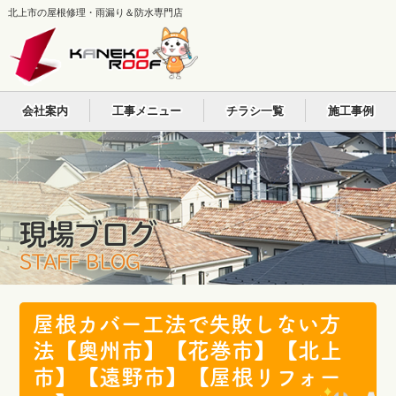
北上市の屋根修理・雨漏り＆防水専門店
会社案内
工事メニュー
チラシ一覧
施工事例
現場ブログ
STAFF BLOG
屋根カバー工法で失敗しない方
法【奥州市】【花巻市】【北上
市】【遠野市】【屋根リフォー