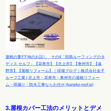
屋根の要!!下地のお話し その4「田島ルーフィングのタ
ディス セルフ」【花巻市】【北上市】【奥州市】【遠
野市】【屋根リフォーム】｜現場ブログ｜株式会社金子
ルーフ工業 | 北上市・花巻市・奥州市の屋根リフォー
ム・雨漏り・防水工事ならお任せ (kaneko-roof.jp)
3.屋根カバー工法のメリットとデメ