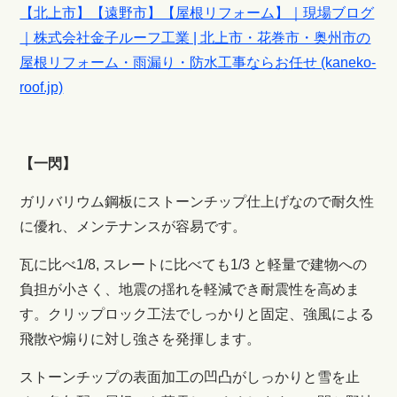
【北上市】【遠野市】【屋根リフォーム】｜現場ブログ
｜株式会社金子ルーフ工業 | 北上市・花巻市・奥州市の
屋根リフォーム・雨漏り・防水工事ならお任せ (kaneko-
roof.jp)
【一閃】
ガリバリウム鋼板にストーンチップ仕上げなので耐久性
に優れ、メンテナンスが容易です。
瓦に比べ1/8, スレートに比べても1/3 と軽量で建物への
負担が小さく、地震の揺れを軽減でき耐震性を高めま
す。クリップロック工法でしっかりと固定、強風による
飛散や煽りに対し強さを発揮します。
ストーンチップの表面加工の凹凸がしっかりと雪を止