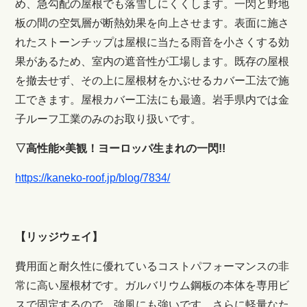
め、急勾配の屋根でも落雪しにくくします。一閃と野地
板の間の空気層が断熱効果を向上させます。表面に施さ
れたストーンチップは屋根に当たる雨音を小さくする効
果があるため、室内の遮音性が工場します。既存の屋根
を撤去せず、その上に屋根材をかぶせるカバー工法で施
工できます。屋根カバー工法にも最適。
岩手県内では金
子ルーフ工業のみのお取り扱いです。
▽高性能×美観！ヨーロッパ生まれの一閃!!
https://kaneko-roof.jp/blog/7834/
【リッジウェイ】
費用面と耐久性に優れているコストパフォーマンスの非
常に高い屋根材です。ガルバリウム鋼板の本体を専用ビ
スで固定するので、強風にも強いです。さらに軽量なた