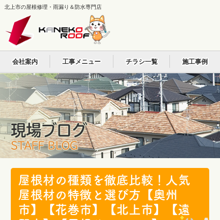
北上市の屋根修理・雨漏り＆防水専門店
会社案内
工事メニュー
チラシ一覧
施工事例
現場ブログ
STAFF BLOG
屋根材の種類を徹底比較！人気
屋根材の特徴と選び方【奥州
市】【花巻市】【北上市】【遠