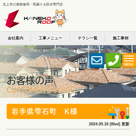
北上市の屋根修理・雨漏り＆防水専門店
会社案内
工事メニュー
チラシ一覧
施工事例
MENU
お客様の声
CUSTOMER'S VOICE
岩手県雫石町 K様
2024.09.18 (Wed) 更新