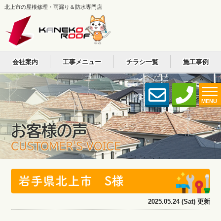
北上市の屋根修理・雨漏り＆防水専門店
会社案内
工事メニュー
チラシ一覧
施工事例
MENU
お客様の声
CUSTOMER'S VOICE
岩手県北上市 S様
2025.05.24 (Sat) 更新