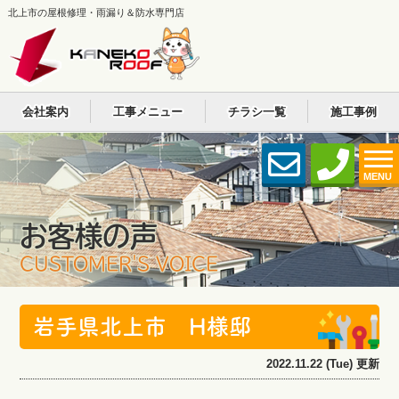
北上市の屋根修理・雨漏り＆防水専門店
会社案内
工事メニュー
チラシ一覧
施工事例
MENU
お客様の声
CUSTOMER'S VOICE
岩手県北上市 H様邸
2022.11.22 (Tue) 更新