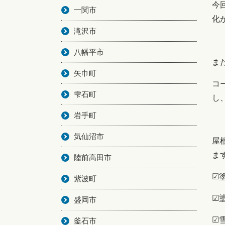
今
一関市
化
滝沢市
八幡平市
ま
矢巾町
コ
雫石町
し
岩手町
気仙沼市
屋
ま
陸前高田市
☑
紫波町
☑
盛岡市
☑
釜石市