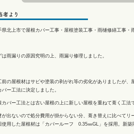
当者より
手県北上市で屋根カバー工事・屋根塗装工事・雨樋修繕工事・
ずは雨漏りの原因究明の上、雨漏り修理しました。
工前の屋根材はサビや塗装の剥がれ等の劣化がありましたが、
カバー工法に決定しました。
根カバー工法とは古い屋根の上に新しい屋根を重ねて葺く工法
材が出ないので処分費用が掛からない分、葺き替えに比べてリ
回使用した屋根材は「カバールーフ 0.35㎜GL」を採用。新