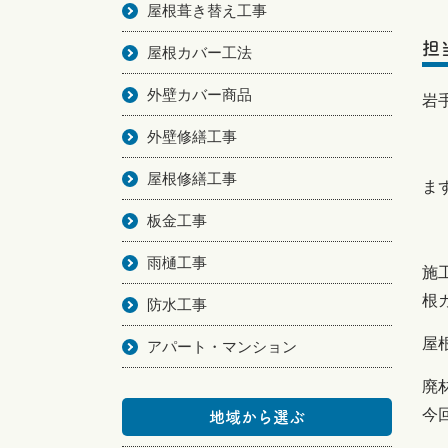
屋根葺き替え工事
担
屋根カバー工法
外壁カバー商品
岩
外壁修繕工事
屋根修繕工事
ま
板金工事
雨樋工事
施
根
防水工事
屋
アパート・マンション
廃
今
地域から選ぶ