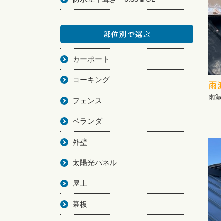
部位別で選ぶ
カーポート
コーキング
雨
雨
フェンス
ベランダ
外壁
太陽光パネル
屋上
幕板