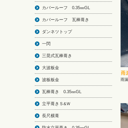
カバールーフ 0.35㎜GL
カバールーフ 瓦棒葺き
ダンネツトップ
一閃
三晃式瓦棒葺き
大波板金
雨
波板板金
雨
瓦棒葺き 0.35㎜GL
立平葺きＳ&Ｗ
長尺横葺
防水立平葺き 0.35㎜GL