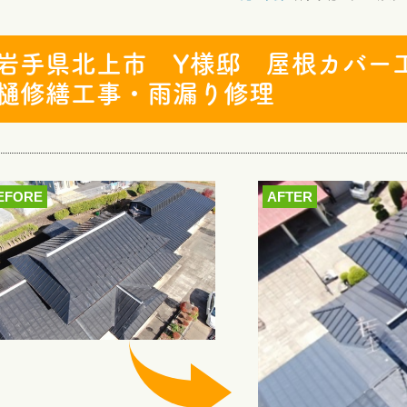
岩手県北上市 Y様邸 屋根カバー
樋修繕工事・雨漏り修理
EFORE
AFTER