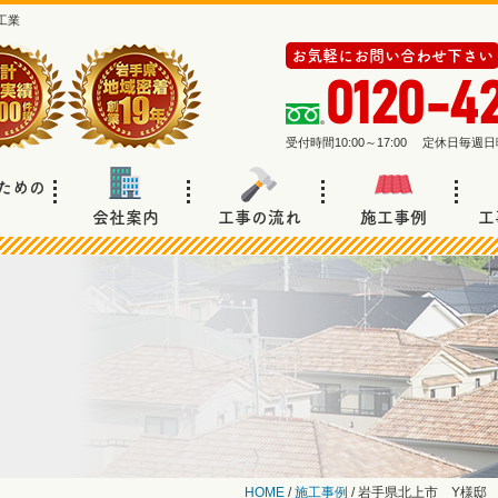
工業
お気軽にお問い合わせ下さい
0120-4
受付時間10:00～17:00 定休日毎
ための
会社案内
工事の流れ
施工事例
工
HOME
/
施工事例
/
岩手県北上市 Y様邸