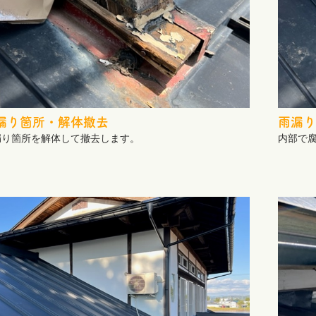
漏り箇所・解体撤去
雨漏り
漏り箇所を解体して撤去します。
内部で