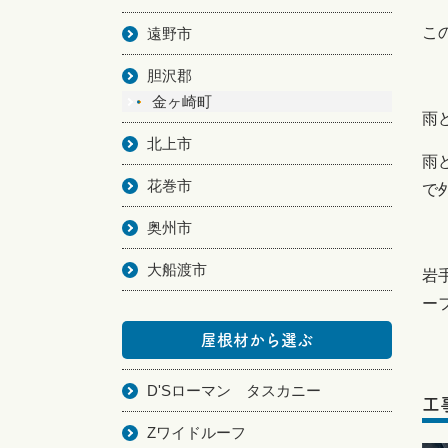
こ
遠野市
胆沢郡
金ヶ崎町
雨
北上市
雨
花巻市
で
奥州市
大船渡市
岩
ー
屋根材から選ぶ
D'Sローマン タスカニー
工
Zワイドルーフ