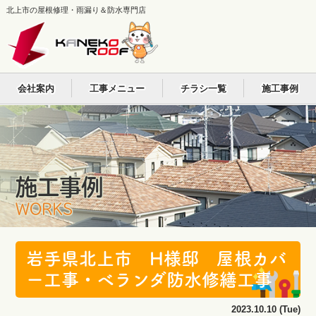
北上市の屋根修理・雨漏り＆防水専門店
会社案内
工事メニュー
チラシ一覧
施工事例
施工事例
WORKS
岩手県北上市 H様邸 屋根カバ
ー工事・ベランダ防水修繕工事
2023.10.10 (Tue)