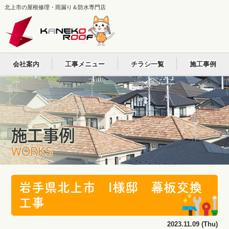
北上市の屋根修理・雨漏り＆防水専門店
会社案内
工事メニュー
チラシ一覧
施工事例
施工事例
WORKS
岩手県北上市 I様邸 幕板交換
工事
2023.11.09 (Thu)