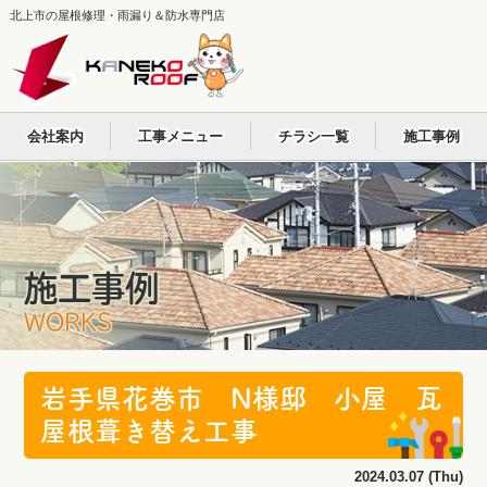
北上市の屋根修理・雨漏り＆防水専門店
会社案内
工事メニュー
チラシ一覧
施工事例
施工事例
WORKS
岩手県花巻市 N様邸 小屋 瓦
屋根葺き替え工事
2024.03.07 (Thu)