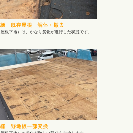
繕 既存屋根 解体・撤去
（屋根下地）は、かなり劣化が進行した状態です。
繕 野地板一部交換