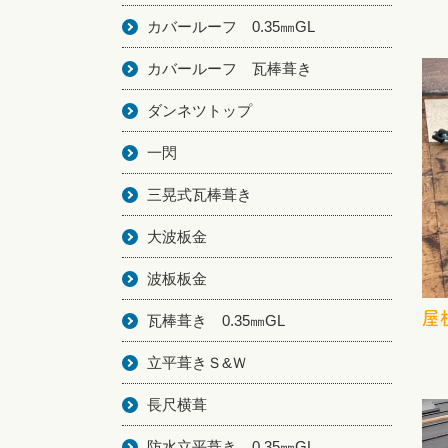
カバールーフ 0.35㎜GL
カバールーフ 瓦棒葺き
ダンネツトップ
一閃
三晃式瓦棒葺き
大波板金
波板板金
屋
瓦棒葺き 0.35㎜GL
立平葺きＳ&Ｗ
長尺横葺
防水立平葺き 0.35㎜GL