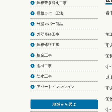
屋根葺き替え工事
岩
屋根カバー工法
外壁カバー商品
外壁修繕工事
施
屋根修繕工事
雨
板金工事
①
雨樋工事
②
防水工事
以
アパート・マンション
雨
①
地域から選ぶ
②