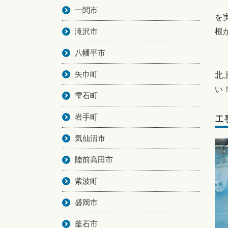
一関市
を
滝沢市
根
八幡平市
矢巾町
北
い
雫石町
岩手町
工
気仙沼市
陸前高田市
紫波町
盛岡市
釜石市