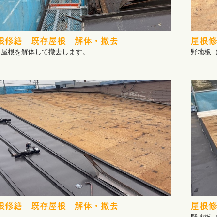
根修繕 既存屋根 解体・撤去
屋根修
い屋根を解体して撤去します。
野地板
根修繕 既存屋根 解体・撤去
屋根修