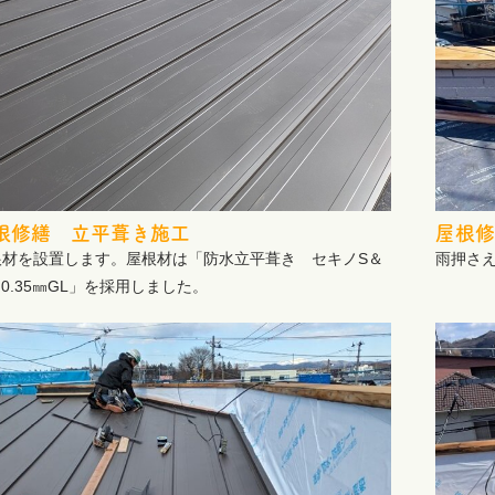
根修繕 立平葺き施工
屋根修
根材を設置します。屋根材は「防水立平葺き セキノS＆
雨押さ
0.35㎜GL」を採用しました。