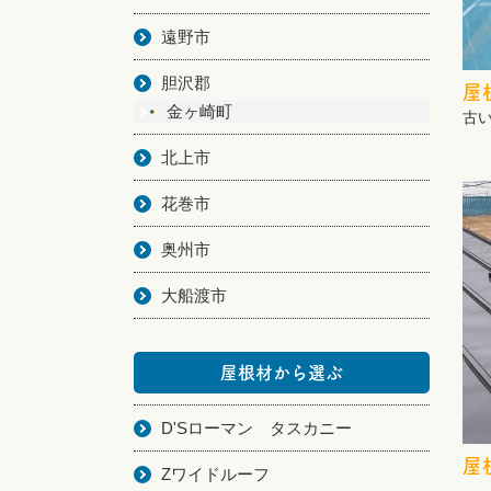
遠野市
胆沢郡
屋
金ヶ崎町
古
北上市
花巻市
奥州市
大船渡市
屋根材から選ぶ
D'Sローマン タスカニー
屋
Zワイドルーフ