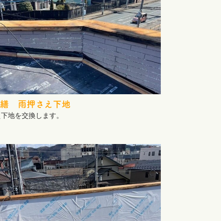
繕 雨押さえ下地
え下地を交換します。