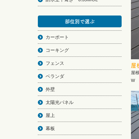
部位別で選ぶ
カーポート
コーキング
フェンス
屋
屋
ベランダ
W 
外壁
太陽光パネル
屋上
幕板