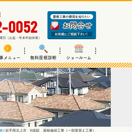
2-0052
週日曜日（お盆・年末年始休業）
事メニュー
無料屋根診断
ショールーム
例
/
岩手県北上市 K様邸 屋根修繕工事（一部葺替え工事）