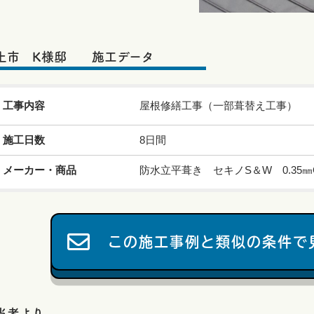
上市 K様邸 施工データ
工事内容
屋根修繕工事（一部葺替え工事）
施工日数
8日間
メーカー・商品
防水立平葺き セキノS＆W 0.35㎜
この施工事例と類似の条件で
当者より