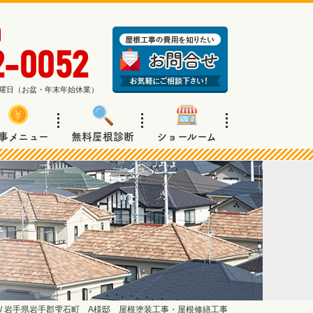
2-0052
週日曜日（お盆・年末年始休業）
事メニュー
無料屋根診断
ショールーム
/
岩手県岩手郡雫石町 A様邸 屋根塗装工事・屋根修繕工事