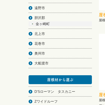
遠野市
屋
胆沢郡
屋
金ヶ崎町
北上市
花巻市
奥州市
大船渡市
屋根材から選ぶ
D'Sローマン タスカニー
屋
屋根
Zワイドルーフ