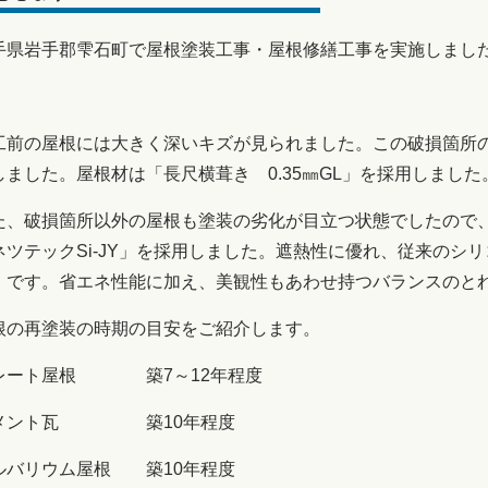
手県岩手郡雫石町で屋根塗装工事・屋根修繕工事を実施しまし
工前の屋根には大きく深いキズが見られました。この破損箇所
しました。屋根材は「長尺横葺き 0.35㎜GL」を採用しました
た、破損箇所以外の屋根も塗装の劣化が目立つ状態でしたので
ネツテックSi-JY」を採用しました。遮熱性に優れ、従来のシ
」です。省エネ性能に加え、美観性もあわせ持つバランスのと
根の再塗装の時期の目安をご紹介します。
レート屋根 築7～12年程度
メント瓦 築10年程度
ルバリウム屋根 築10年程度