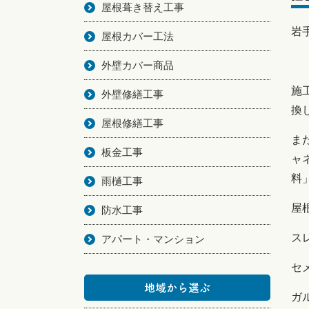
屋根葺き替え工事
岩
屋根カバー工法
外壁カバー商品
施
外壁修繕工事
換
屋根修繕工事
ま
板金工事
ャ
料
雨樋工事
屋
防水工事
ス
アパート・マンション
セ
地域から選ぶ
ガ