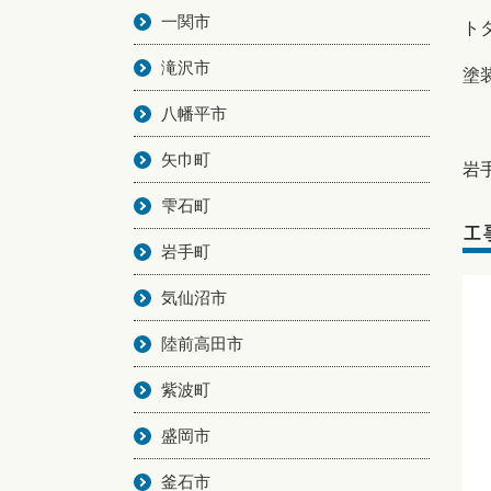
一関市
ト
滝沢市
塗
八幡平市
矢巾町
岩
雫石町
工
岩手町
気仙沼市
陸前高田市
紫波町
盛岡市
釜石市