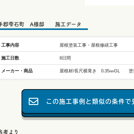
手郡雫石町 A様邸 施工データ
工事内容
屋根塗装工事・屋根修繕工事
施工日数
8日間
メーカー・商品
屋根材/長尺横葺き 0.35㎜GL 塗装
この施工事例と類似の条件で
当者より