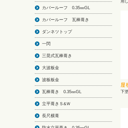
用
カバールーフ 0.35㎜GL
カバールーフ 瓦棒葺き
ダンネツトップ
一閃
三晃式瓦棒葺き
大波板金
波板板金
屋
瓦棒葺き 0.35㎜GL
下
立平葺きＳ&Ｗ
長尺横葺
防水立平葺き 0.35㎜GL