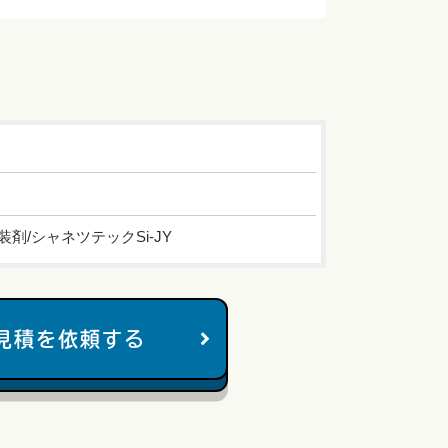
剤/シャネツテックSi-JY
見積を依頼する