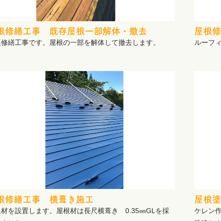
根修繕工事 既存屋根一部解体・撤去
屋根修
根修繕工事です。屋根の一部を解体して撤去します。
ルーフ
根修繕工事 横葺き施工
屋根塗
材を設置します。屋根材は長尺横葺き 0.35㎜GLを採
ケレン