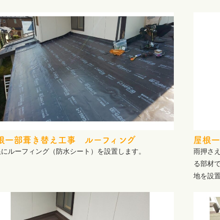
根一部葺き替え工事 ルーフィング
屋根一
根にルーフィング（防水シート）を設置します。
雨押さ
る部材
地を設