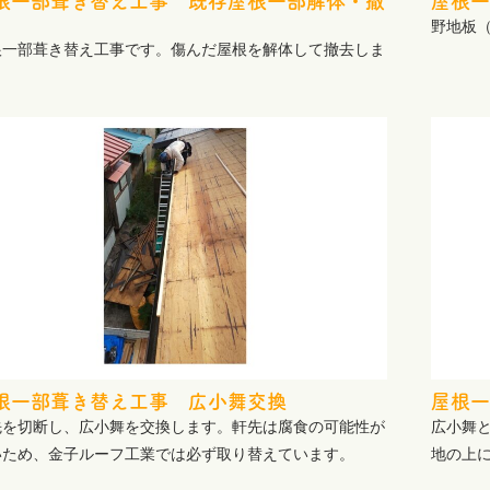
根一部葺き替え工事 既存屋根一部解体・撤
屋根一
野地板
根一部葺き替え工事です。傷んだ屋根を解体して撤去しま
。
根一部葺き替え工事 広小舞交換
屋根一
先を切断し、広小舞を交換します。軒先は腐食の可能性が
広小舞
いため、金子ルーフ工業では必ず取り替えています。
地の上