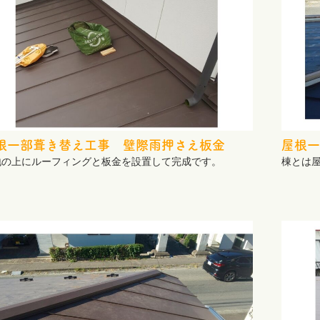
根一部葺き替え工事 壁際雨押さえ板金
屋根一
地の上にルーフィングと板金を設置して完成です。
棟とは