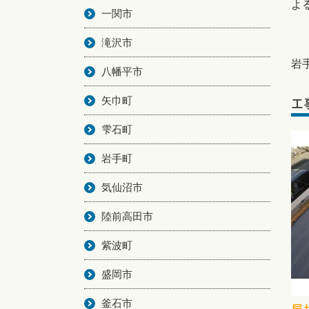
よ
一関市
滝沢市
岩
八幡平市
矢巾町
工
雫石町
岩手町
気仙沼市
陸前高田市
紫波町
盛岡市
釜石市