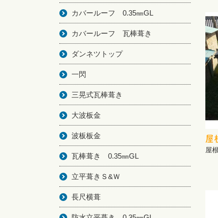
カバールーフ 0.35㎜GL
カバールーフ 瓦棒葺き
ダンネツトップ
一閃
三晃式瓦棒葺き
大波板金
波板板金
屋
屋
瓦棒葺き 0.35㎜GL
立平葺きＳ&Ｗ
長尺横葺
防水立平葺き 0.35㎜GL