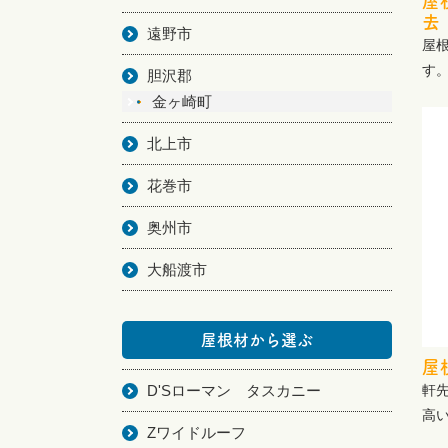
屋
去
遠野市
屋
す
胆沢郡
金ヶ崎町
北上市
花巻市
奥州市
大船渡市
屋根材から選ぶ
屋
D'Sローマン タスカニー
軒
高
Zワイドルーフ