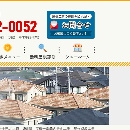
2-0052
週日曜日（お盆・年末年始休業）
事メニュー
無料屋根診断
ショールーム
岩手県北上市 S様邸 屋根一部葺き替え工事・屋根塗装工事