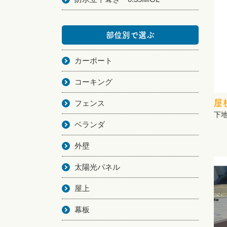
部位別で選ぶ
カーポート
コーキング
屋
フェンス
下
ベランダ
外壁
太陽光パネル
屋上
幕板