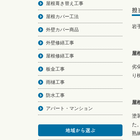
屋根葺き替え工事
担
屋根カバー工法
岩
外壁カバー商品
外壁修繕工事
屋
屋根修繕工事
劣
板金工事
り
雨樋工事
防水工事
屋
アパート・マンション
塗
た
地域から選ぶ
熟