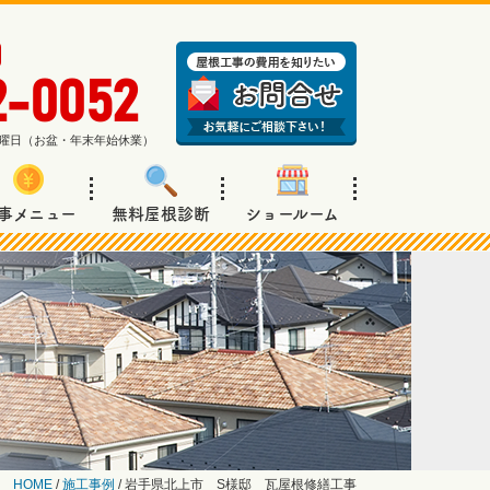
2-0052
週日曜日（お盆・年末年始休業）
事メニュー
無料屋根診断
ショールーム
HOME
/
施工事例
/
岩手県北上市 S様邸 瓦屋根修繕工事