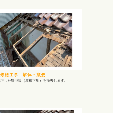
修繕工事 解体・撤去
低下した野地板（屋根下地）を撤去します。