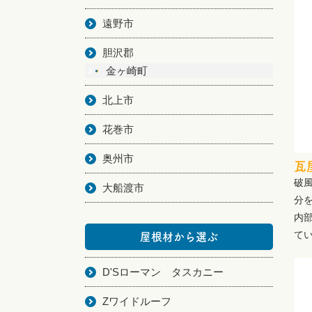
遠野市
胆沢郡
金ヶ崎町
北上市
花巻市
奥州市
瓦
破
大船渡市
分
内
て
屋根材から選ぶ
D'Sローマン タスカニー
Zワイドルーフ