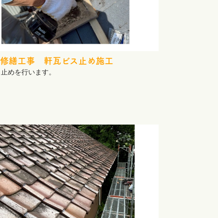
修繕工事 軒瓦ビス止め施工
ス止めを行います。