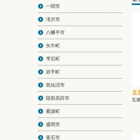
一関市
滝沢市
八幡平市
矢巾町
雫石町
岩手町
気仙沼市
瓦
陸前高田市
瓦
紫波町
盛岡市
釜石市