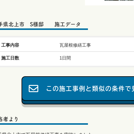
手県北上市 S様邸 施工データ
工事内容
瓦屋根修繕工事
施工日数
1日間
この施工事例と類似の条件で
当者より