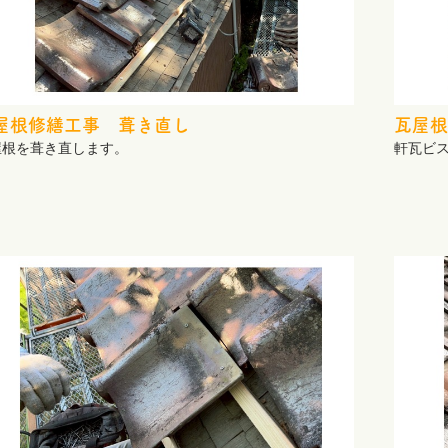
屋根修繕工事 葺き直し
瓦屋根
屋根を葺き直します。
軒瓦ビ