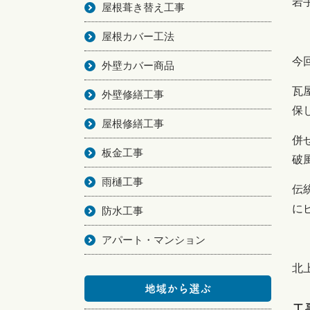
岩
屋根葺き替え工事
屋根カバー工法
今
外壁カバー商品
瓦
外壁修繕工事
保
屋根修繕工事
併
板金工事
破
雨樋工事
伝
に
防水工事
アパート・マンション
北
地域から選ぶ
工