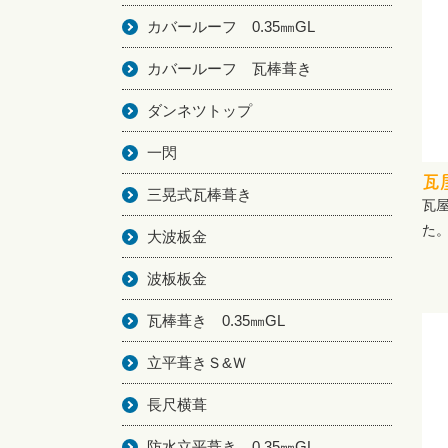
カバールーフ 0.35㎜GL
カバールーフ 瓦棒葺き
ダンネツトップ
一閃
瓦
三晃式瓦棒葺き
瓦
た
大波板金
波板板金
瓦棒葺き 0.35㎜GL
立平葺きＳ&Ｗ
長尺横葺
防水立平葺き 0.35㎜GL