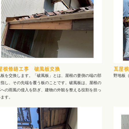
屋根修繕工事 破風板交換
瓦屋根
風板を交換します。「破風板」とは、屋根の妻側の端の部
野地板
を指し、その先端を覆う板のことです。破風板は、屋根の
部への雨風の侵入を防ぎ、建物の外観を整える役割を担っ
います。