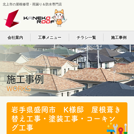
北上市の屋根修理・雨漏り＆防水専門店
会社案内
工事メニュー
チラシ一覧
施工事例
施工事例
WORKS
岩手県盛岡市 K様邸 屋根葺き
替え工事・塗装工事・コーキン
グ工事