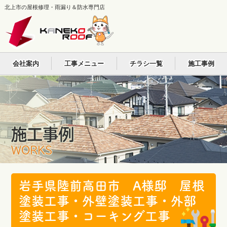
北上市の屋根修理・雨漏り＆防水専門店
会社案内
工事メニュー
チラシ一覧
施工事例
施工事例
WORKS
岩手県陸前高田市 A様邸 屋根
塗装工事・外壁塗装工事・外部
塗装工事・コーキング工事