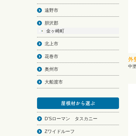
遠野市
胆沢郡
金ヶ崎町
北上市
花巻市
外
中
奥州市
大船渡市
屋根材から選ぶ
D'Sローマン タスカニー
Zワイドルーフ