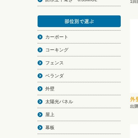
1
部位別で選ぶ
カーポート
コーキング
フェンス
ベランダ
外壁
外
太陽光パネル
出
屋上
幕板