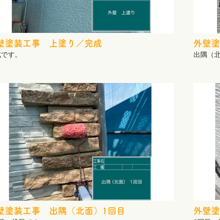
壁塗装工事 上塗り／完成
外壁塗
成です。
出隅（
壁塗装工事 出隅（北面）1回目
外壁塗