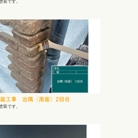
塗装です。
装工事 出隅（南面）2回目
塗装です。