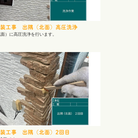
装工事 出隅（北面）高圧洗浄
北面）に高圧洗浄を行います。
装工事 出隅（北面）2回目