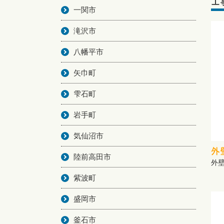
工
一関市
滝沢市
八幡平市
矢巾町
雫石町
岩手町
気仙沼市
外
陸前高田市
外
紫波町
盛岡市
釜石市