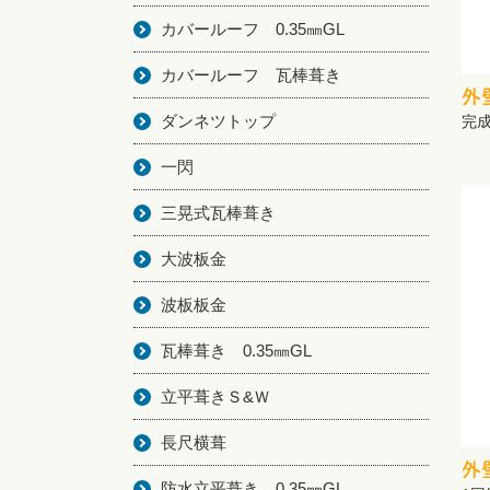
カバールーフ 0.35㎜GL
カバールーフ 瓦棒葺き
外
ダンネツトップ
完
一閃
三晃式瓦棒葺き
大波板金
波板板金
瓦棒葺き 0.35㎜GL
立平葺きＳ&Ｗ
長尺横葺
外
防水立平葺き 0.35㎜GL