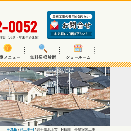
2-0052
週日曜日（お盆・年末年始休業）
事メニュー
無料屋根診断
ショールーム
HOME
/
施工事例
/
岩手県北上市 H様邸 外壁塗装工事