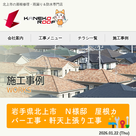
北上市の屋根修理・雨漏り＆防水専門店
会社案内
工事メニュー
チラシ一覧
施工事例
施工事例
WORKS
岩手県北上市 Ｎ様邸 屋根カ
バー工事・軒天上張り工事
2026.01.22 (Thu)