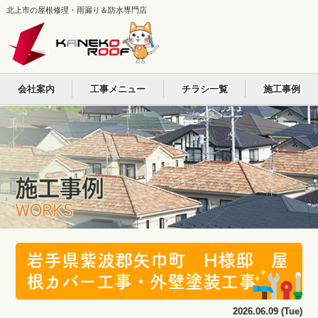
北上市の屋根修理・雨漏り＆防水専門店
会社案内
工事メニュー
チラシ一覧
施工事例
施工事例
WORKS
岩手県紫波郡矢巾町 H様邸 屋
根カバー工事・外壁塗装工事
2026.06.09 (Tue)