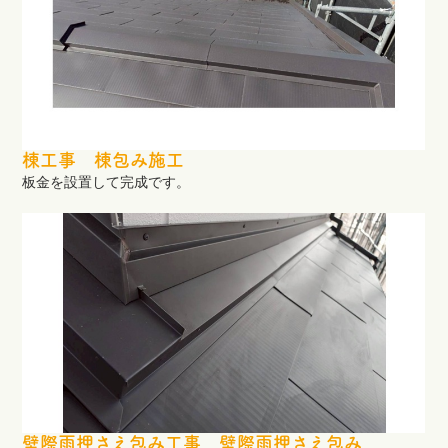
棟工事 棟包み施工
板金を設置して完成です。
壁際雨押さえ包み工事 壁際雨押さえ包み