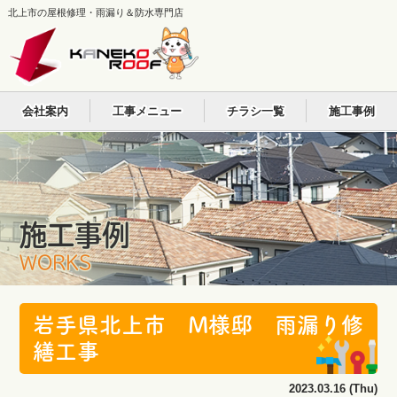
北上市の屋根修理・雨漏り＆防水専門店
会社案内
工事メニュー
チラシ一覧
施工事例
施工事例
WORKS
岩手県北上市 M様邸 雨漏り修
繕工事
2023.03.16 (Thu)