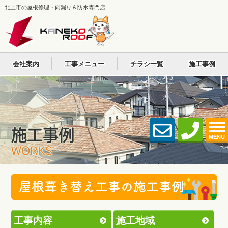
北上市の屋根修理・雨漏り＆防水専門店
会社案内
工事メニュー
チラシ一覧
施工事例
施工事例
MENU
WORKS
屋根葺き替え工事の施工事例
工事内容
施工地域