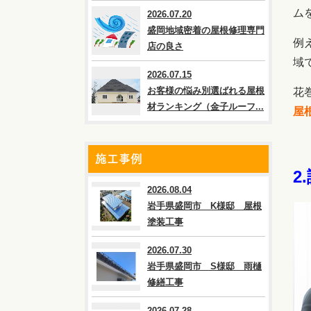
ム
2026.07.20
盛岡地域密着の屋根修理専門
例
店の良さ
域
2026.07.15
お客様の悩み別選ばれる屋根
花
材ランキング（金子ルーフ...
屋
施工事例
2
2026.08.04
岩手県盛岡市 K様邸 屋根
塗装工事
2026.07.30
岩手県盛岡市 S様邸 雨樋
修繕工事
2026.07.28