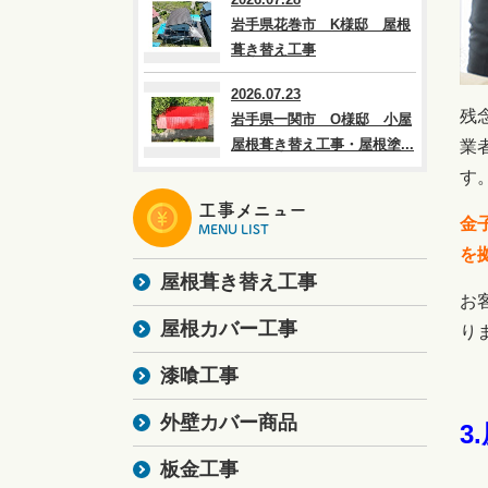
岩手県花巻市 K様邸 屋根
葺き替え工事
2026.07.23
残
岩手県一関市 O様邸 小屋
屋根葺き替え工事・屋根塗...
業
す
工事メニュー
金
MENU LIST
を
屋根葺き替え工事
お
屋根カバー工事
り
漆喰工事
外壁カバー商品
3
板金工事