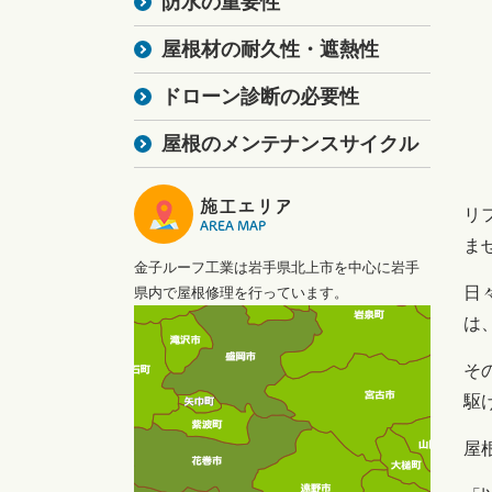
防水の重要性
屋根材の耐久性・遮熱性
ドローン診断の必要性
屋根のメンテナンスサイクル
施工エリア
リ
AREA MAP
ま
金子ルーフ工業は岩手県北上市を中心に岩手
日
県内で屋根修理を行っています。
は
そ
駆
屋