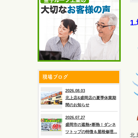
1
現場ブログ
2026.08.03
北上店&盛岡店の夏季休業期
間のお知らせ
2026.07.27
盛岡市の遮熱×断熱！ダンネ
ツトップの特徴＆屋根修理...
北