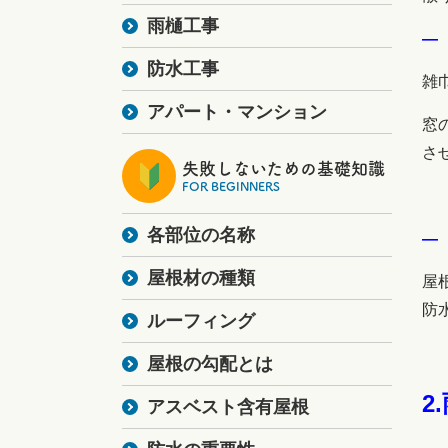
雨樋工事
―
防水工事
雑
アパート・マンション
窓
さ
失敗しないための基礎知識
FOR BEGINNERS
各部位の名称
―
屋根材の種類
屋
防
ルーフィング
屋根の勾配とは
2
アスベスト含有屋根