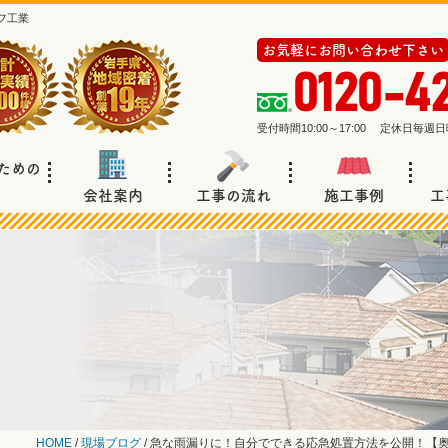
フ工業
お気軽にお問い合わせ下さい
0120-4
受付時間10:00～17:00 定休日毎
ための
会社案内
工事の流れ
施工事例
工
HOME
/
現場ブログ
/
急な雨漏りに！自分でできる応急処置方法を公開！【