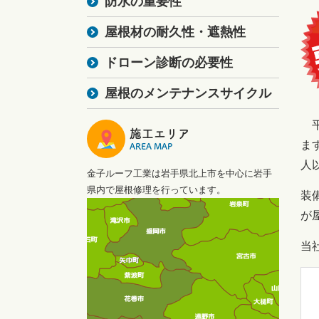
防水の重要性
屋根材の耐久性・遮熱性
ドローン診断の必要性
屋根のメンテナンスサイクル
平
施工エリア
ま
AREA MAP
人
金子ルーフ工業は岩手県北上市を中心に岩手
県内で屋根修理を行っています。
装
が
当