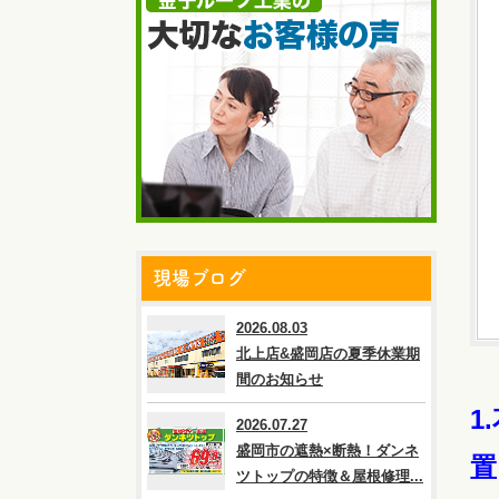
現場ブログ
2026.08.03
北上店&盛岡店の夏季休業期
間のお知らせ
1
2026.07.27
盛岡市の遮熱×断熱！ダンネ
置
ツトップの特徴＆屋根修理...