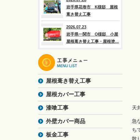
岩手県花巻市 K様邸 屋根
葺き替え工事
2026.07.23
岩手県一関市 O様邸 小屋
屋根葺き替え工事・屋根塗...
工事メニュー
MENU LIST
屋根葺き替え工事
屋根カバー工事
漆喰工事
天
外壁カバー商品
急
ち
板金工事
散