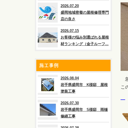
2026.07.20
盛岡地域密着の屋根修理専門
店の良さ
2026.07.15
お客様の悩み別選ばれる屋根
材ランキング（金子ルーフ...
施工事例
2026.08.04
急
岩手県盛岡市 K様邸 屋根
こ
塗装工事
―
2026.07.30
岩手県盛岡市 S様邸 雨樋
修繕工事
2026.07.28