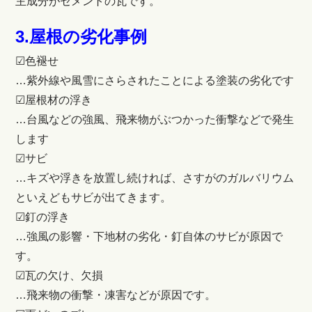
主成分がセメントの瓦です。
3.屋根の劣化事例
☑色褪せ
…紫外線や風雪にさらされたことによる塗装の劣化です
☑屋根材の浮き
…台風などの強風、飛来物がぶつかった衝撃などで発生
します
☑サビ
…キズや浮きを放置し続ければ、さすがのガルバリウム
といえどもサビが出てきます。
☑釘の浮き
…強風の影響・下地材の劣化・釘自体のサビが原因で
す。
☑瓦の欠け、欠損
…飛来物の衝撃・凍害などが原因です。