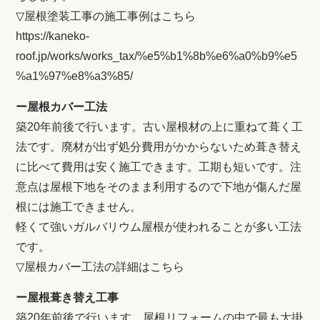
▽屋根塗装工事の施工事例はこちら
https://kaneko-
roof.jp/works/works_tax/%e5%b1%8b%e6%a0%b9%e5
%a1%97%e8%a3%85/
ー屋根カバー工法
築20年前後で行います。古い屋根材の上に重ねて葺く工
法です。廃材が出ず処分費用がかからないため葺き替え
に比べて費用は安く施工できます。工期も短いです。注
意点は屋根下地をそのまま利用するので下地が傷んだ屋
根には施工できません。
軽くて強いガルバリウム屋根が使われることが多い工法
です。
▽屋根カバー工法の詳細はこちら
ー屋根葺き替え工事
築20年前後で行います。屋根リフォームの中で最も大掛