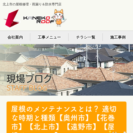
北上市の屋根修理・雨漏り＆防水専門店
会社案内
工事メニュー
チラシ一覧
施工事例
現場ブログ
STAFF BLOG
屋根のメンテナンスとは？ 適切
な時期と種類【奥州市】【花巻
市】【北上市】【遠野市】【屋