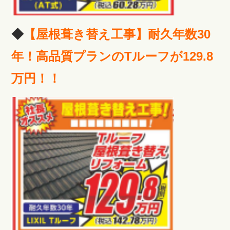
◆
【屋根葺き替え工事】耐久年数30
年！高品質プランのTルーフが129.8
万円！！