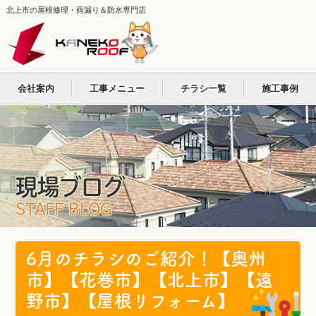
北上市の屋根修理・雨漏り＆防水専門店
会社案内
工事メニュー
チラシ一覧
施工事例
現場ブログ
STAFF BLOG
6月のチラシのご紹介！【奥州
市】【花巻市】【北上市】【遠
野市】【屋根リフォーム】