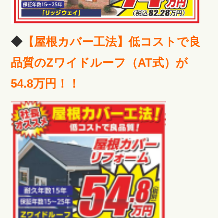
◆
【屋根カバー工法】低コストで良
品質のZワイドルーフ（AT式）が
54.8万円！！