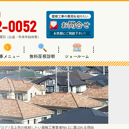
2-0052
週日曜日（お盆・年末年始休業）
事メニュー
無料屋根診断
ショールーム
ブログ
/
北上市の依頼したい屋根工事業者No.1に選ばれる理由