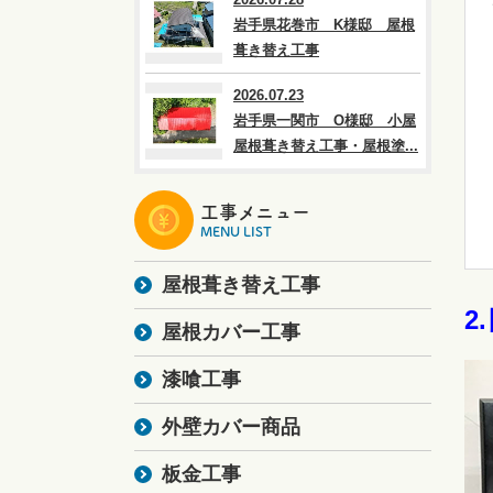
岩手県花巻市 K様邸 屋根
葺き替え工事
2026.07.23
岩手県一関市 O様邸 小屋
屋根葺き替え工事・屋根塗...
工事メニュー
MENU LIST
屋根葺き替え工事
2
屋根カバー工事
漆喰工事
外壁カバー商品
板金工事