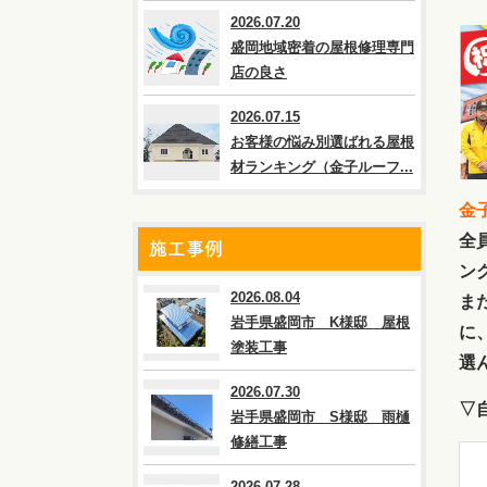
2026.07.20
盛岡地域密着の屋根修理専門
店の良さ
2026.07.15
お客様の悩み別選ばれる屋根
材ランキング（金子ルーフ...
金
全
施工事例
ン
2026.08.04
ま
岩手県盛岡市 K様邸 屋根
に
塗装工事
選
2026.07.30
▽
岩手県盛岡市 S様邸 雨樋
修繕工事
2026.07.28