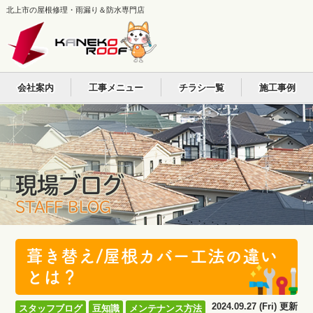
北上市の屋根修理・雨漏り＆防水専門店
会社案内
工事メニュー
チラシ一覧
施工事例
現場ブログ
STAFF BLOG
葺き替え/屋根カバー工法の違い
とは？
2024.09.27 (Fri) 更新
スタッフブログ
豆知識
メンテナンス方法