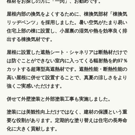
根材をお探しの方に「一閃」、お勧めです。
屋根内部の換気をよくするために、棟換気部材「棟換気
リッヂベンツ」を採用しました。暑い空気がたまり易い
住宅上部の棟に設置し、小屋裏の湿気や熱を効率良く排
出する棟換気材です。
屋根に設置した遮熱シート・シャネリアは断熱材だけで
は防ぐことができない室内に入ってくる輻射熱を約97％
カットする超薄型高遮熱材です。遮熱性能・断熱性能の
高い屋根に併せて設置することで、真夏の涼しさをより
強くご実感いただけます。
併せて外壁塗装と外部塗装工事も実施しました。
塗装には美観性向上だけではなく、建材の保護という重
要な役割があります。定期的な塗り替えは住宅の長寿命
化に大きく貢献します。