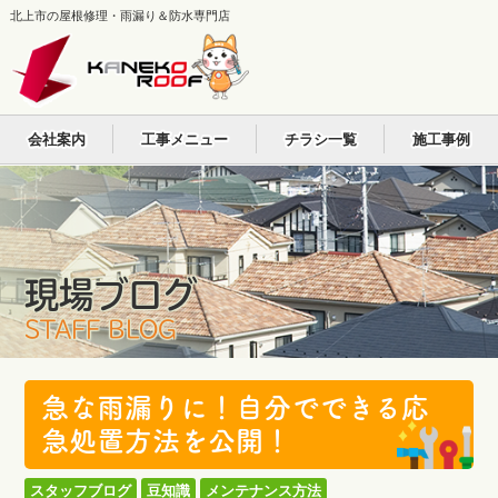
北上市の屋根修理・雨漏り＆防水専門店
会社案内
工事メニュー
チラシ一覧
施工事例
現場ブログ
STAFF BLOG
急な雨漏りに！自分でできる応
急処置方法を公開！
スタッフブログ
豆知識
メンテナンス方法