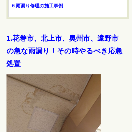
6.雨漏り修理の施工事例
1.花巻市、北上市、奥州市、遠野市
の急な雨漏り！その時やるべき応急
処置