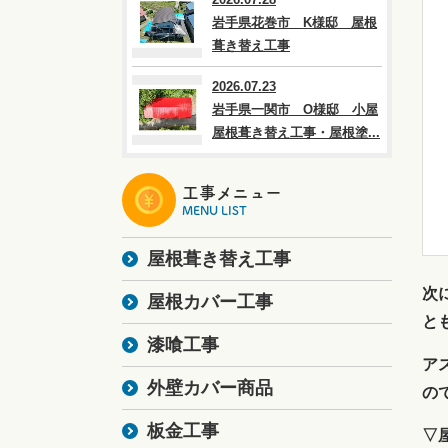
岩手県花巻市 K様邸 屋根
葺き替え工事
2026.07.23
岩手県一関市 O様邸 小屋
屋根葺き替え工事・屋根塗...
工事メニュー
MENU LIST
屋根葺き替え工事
次
屋根カバー工事
と
漆喰工事
ア
外壁カバー商品
の
板金工事
▽