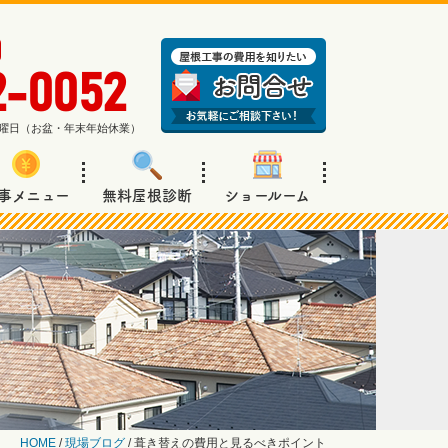
2-0052
週日曜日（お盆・年末年始休業）
事メニュー
無料屋根診断
ショールーム
HOME
/
現場ブログ
/
葺き替えの費用と見るべきポイント