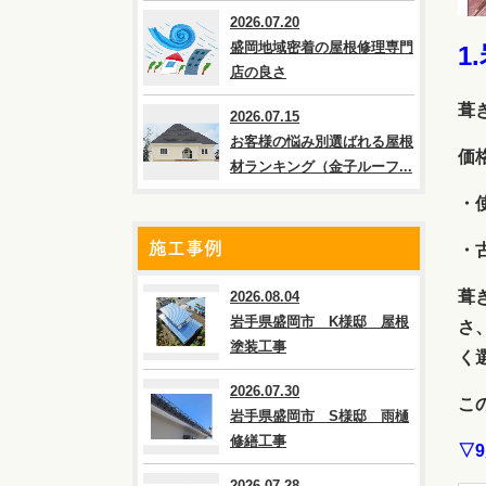
2026.07.20
盛岡地域密着の屋根修理専門
1
店の良さ
葺
2026.07.15
お客様の悩み別選ばれる屋根
価
材ランキング（金子ルーフ...
・
施工事例
・
葺
2026.08.04
岩手県盛岡市 K様邸 屋根
さ
塗装工事
く
2026.07.30
こ
岩手県盛岡市 S様邸 雨樋
修繕工事
▽
2026.07.28