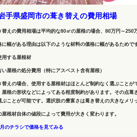
.岩手県盛岡市の葺き替えの費用相場
き替えの費用相場は平均的な80㎡の屋根の場合、80万円～25
格に幅がある理由は以下のような材料の価格に幅があるためで
使用する屋根材
古い屋根の処分費用（特にアスベスト含有屋根）
き替えの場合、使用する屋根材はほとんど制約なく選ぶことが
、屋根の形状などによってある程度制約があります。その点葺
選ぶことが可能です。選択肢の豊富さは葺き替えの大きなメリ
の屋根材自体の値段によって費用が大きく変わります。
9月のチラシで価格を見てみる