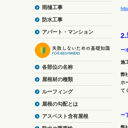
雨樋工事
htt
防水工事
アパート・マンション
2
失敗しないための基礎知識
ー
FOR BEGINNERS
施
各部位の名称
弊
屋根材の種類
ホ
て
ルーフィング
屋根の勾配とは
ー
アスベスト含有屋根
弊