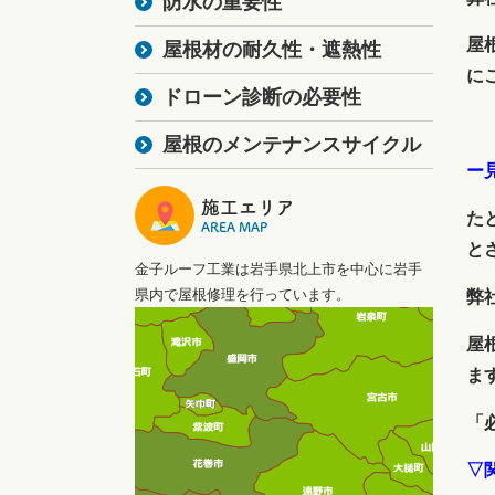
防水の重要性
屋
屋根材の耐久性・遮熱性
に
ドローン診断の必要性
屋根のメンテナンスサイクル
ー
施工エリア
た
AREA MAP
と
金子ルーフ工業は岩手県北上市を中心に岩手
県内で屋根修理を行っています。
弊
屋
ま
「
▽