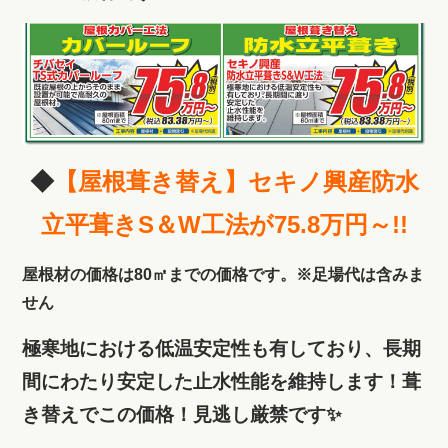
◆
【屋根葺き替え】セキノ興産防水
立平葺きS＆W工法が75.8万円～!!
屋根材の価格は80㎡までの価格です。※足場代は含みま
せん
極寒地における低温安定性も有しており、長期
間にわたり安定した止水性能を維持します！葺
き替えでこの価格！見逃し厳禁です✨