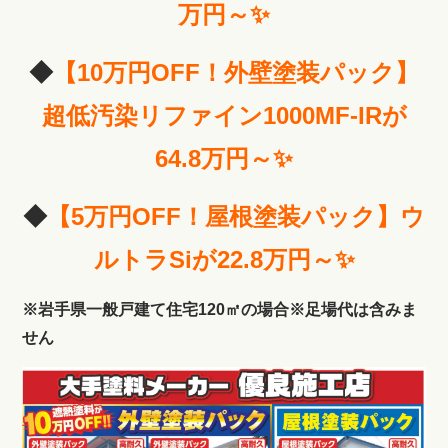
万円～✨
◆
【
10万円OFF！
外壁塗装パック
】
超低汚染リファイン1000MF-IRが
64.8万円～✨
◆
【5
万円OFF！
屋根塗装パック
】ウ
ルトラSiが22.8万円～✨
※岩手県一般戸建て住宅120㎡の場合※足場代は含みま
せん